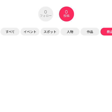
0
0
フォロー
投稿
すべて
イベント
スポット
人物
作品
商