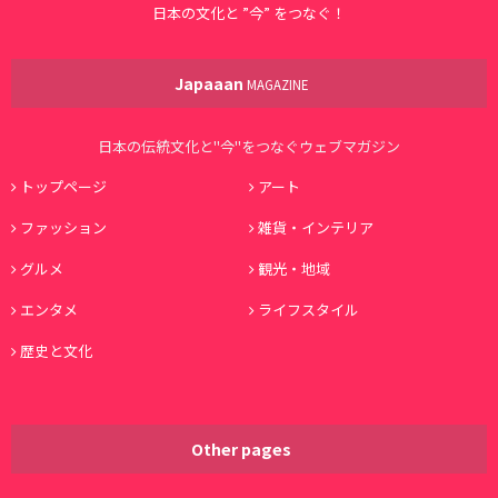
日本の文化と ”今” をつなぐ！
Japaaan
MAGAZINE
日本の伝統文化と"今"をつなぐウェブマガジン
トップページ
アート
ファッション
雑貨・インテリア
グルメ
観光・地域
エンタメ
ライフスタイル
歴史と文化
Other pages