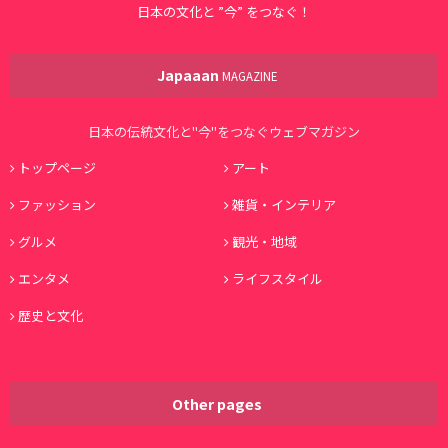
日本の文化と ”今” をつなぐ！
Japaaan
MAGAZINE
日本の伝統文化と"今"をつなぐウェブマガジン
トップページ
アート
ファッション
雑貨・インテリア
グルメ
観光・地域
エンタメ
ライフスタイル
歴史と文化
Other pages