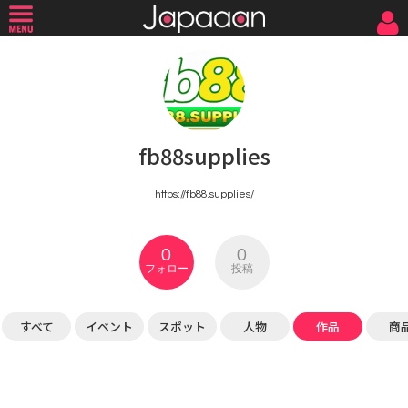
fb88supplies
https://fb88.supplies/
0
0
フォロー
投稿
すべて
イベント
スポット
人物
作品
商