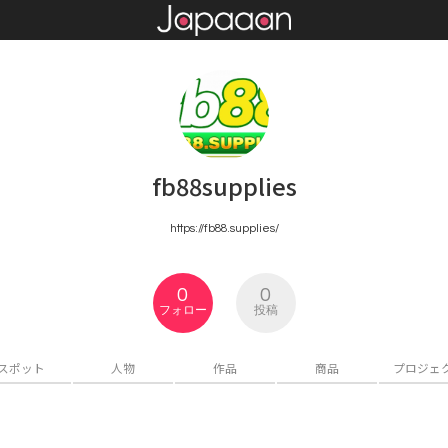
fb88supplies
https://fb88.supplies/
0
0
フォロー
投稿
スポット
人物
作品
商品
プロジェ