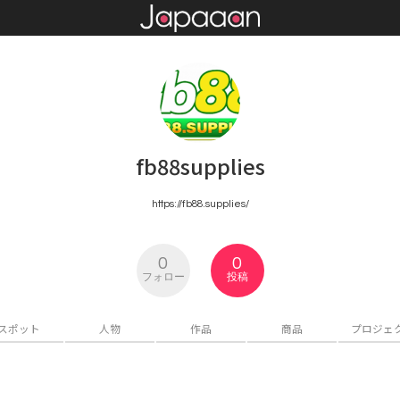
fb88supplies
https://fb88.supplies/
0
0
フォロー
投稿
スポット
人物
作品
商品
プロジェ