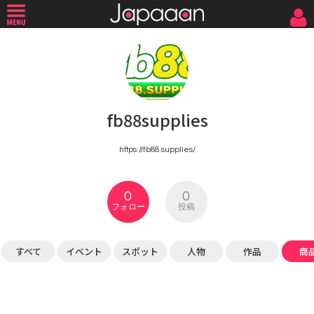
fb88supplies
https://fb88.supplies/
0
0
フォロー
投稿
すべて
イベント
スポット
人物
作品
商