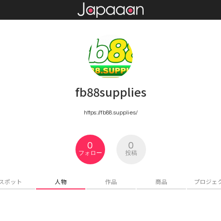
fb88supplies
https://fb88.supplies/
0
0
フォロー
投稿
スポット
人物
作品
商品
プロジェ