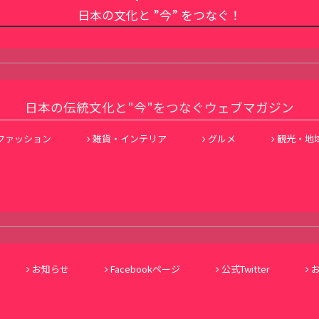
日本の文化と ”今” をつなぐ！
日本の伝統文化と"今"をつなぐウェブマガジン
ファッション
雑貨・インテリア
グルメ
観光・地
お知らせ
Facebookページ
公式Twitter