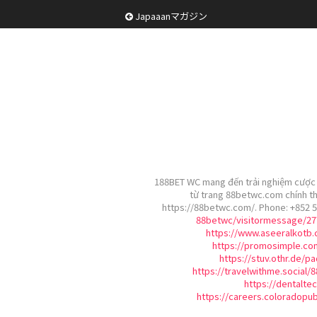
Japaaanマガジン
188BET WC mang đến trải nghiệm cược t
từ trang 88betwc.com chính t
https://88betwc.com/. Phone: +852 5
88betwc/visitormessage/27
https://www.aseeralkotb.
https://promosimple.c
https://stuv.othr.de/
https://travelwithme.social/
https://dentalte
https://careers.coloradopu