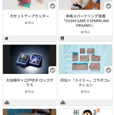
カセットテープカッター
本格スパークリング清酒
「SUSHI SAKE 0 SPARKLING
商品
ORGANIC」
商品
大谷翔平×江戸切子 ロックグ
印伝×「スイミー」コラボコレ
ラス
クション
商品
商品