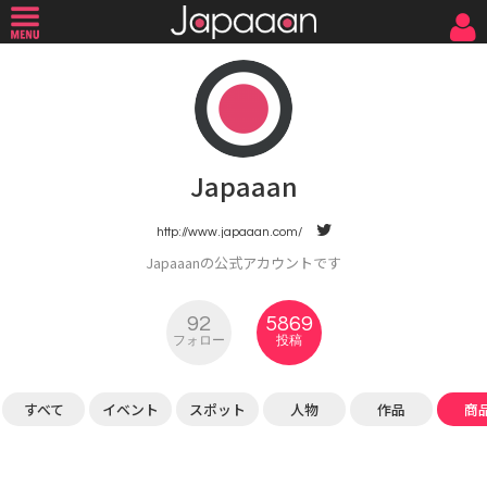
Japaaan
http://www.japaaan.com/
Japaaanの公式アカウントです
92
5869
フォロー
投稿
すべて
イベント
スポット
人物
作品
商