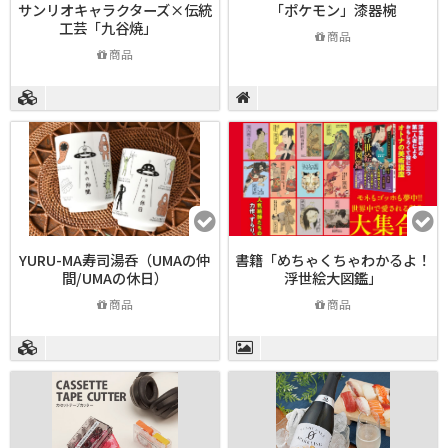
サンリオキャラクターズ×伝統
「ポケモン」漆器椀
工芸「九谷焼」
商品
商品
YURU-MA寿司湯呑（UMAの仲
書籍「めちゃくちゃわかるよ！
間/UMAの休日）
浮世絵大図鑑」
商品
商品