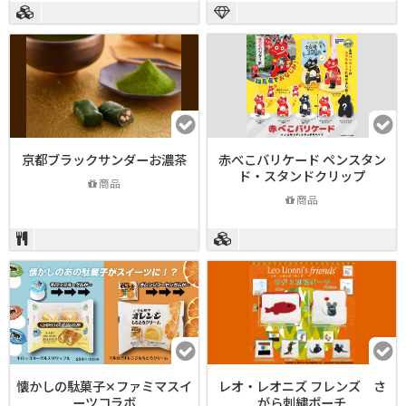
京都ブラックサンダーお濃茶
赤べこバリケード ペンスタン
ド・スタンドクリップ
商品
商品
懐かしの駄菓子✕ファミマスイ
レオ・レオニズ フレンズ さ
ーツコラボ
がら刺繍ポーチ