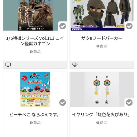
1/6特撮シリーズ Vol.113 コイ
ザクIIフードパーカー
ン怪獣カネゴン
商品
商品
ビーチべこ ならぶんです。
イヤリング「虹色花火ぴあり」
商品
商品