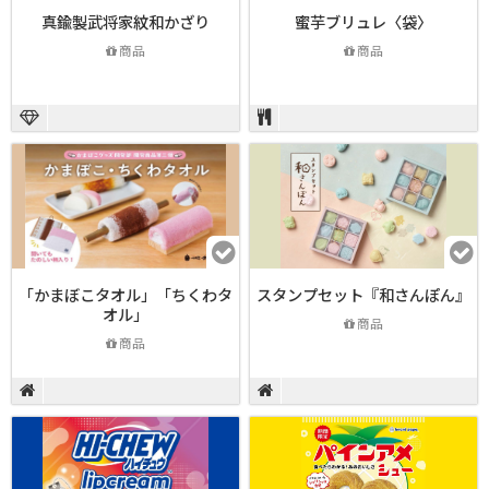
真鍮製武将家紋和かざり
蜜芋ブリュレ〈袋〉
商品
商品
「かまぼこタオル」「ちくわタ
スタンプセット『和さんぽん』
オル」
商品
商品