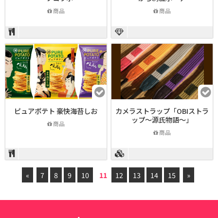
商品
商品
ピュアポテト 豪快海苔しお
カメラストラップ「OBIストラ
ップ～源氏物語～」
商品
商品
«
7
8
9
10
11
12
13
14
15
»