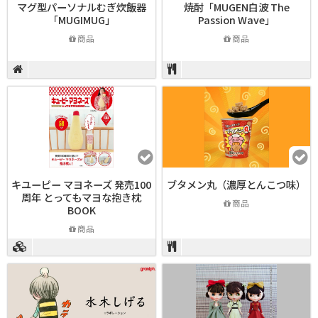
マグ型パーソナルむぎ炊飯器
焼酎「MUGEN白波 The
「MUGIMUG」
Passion Wave」
商品
商品
キユーピー マヨネーズ 発売100
ブタメン丸（濃厚とんこつ味）
周年 とってもマヨな抱き枕
商品
BOOK
商品