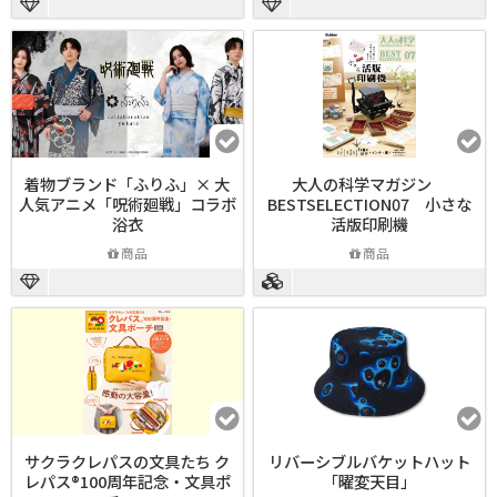
着物ブランド「ふりふ」× 大
大人の科学マガジン
人気アニメ「呪術廻戦」コラボ
BESTSELECTION07 小さな
浴衣
活版印刷機
商品
商品
サクラクレパスの文具たち ク
リバーシブルバケットハット
レパス®100周年記念・文具ポ
「曜変天目」