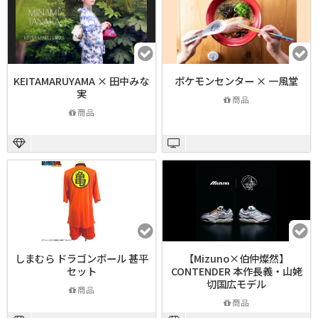
KEITAMARUYAMA × 田中みな
ポケモンセンター × 一風堂
実
商品
商品
しまむら ドラゴンボール 甚平
【Mizuno×伯仲燦然】
セット
CONTENDER 本作長義・山姥
切国広モデル
商品
商品