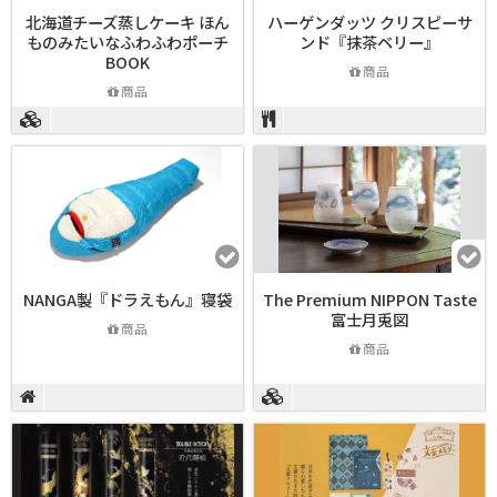
北海道チーズ蒸しケーキ ほん
ハーゲンダッツ クリスピーサ
ものみたいなふわふわポーチ
ンド『抹茶ベリー』
BOOK
商品
商品
NANGA製『ドラえもん』寝袋
The Premium NIPPON Taste
富士月兎図
商品
商品