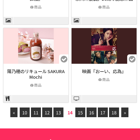
商品
商品
陽乃穂のリキュール SAKURA
映画『おーい、応為』
Mochi
商品
商品
«
10
11
12
13
14
15
16
17
18
»