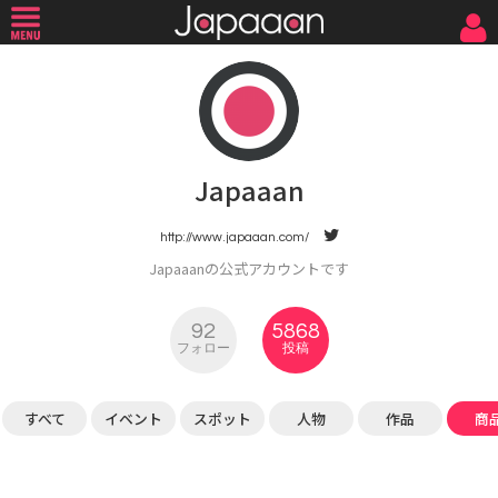
Japaaan
http://www.japaaan.com/
Japaaanの公式アカウントです
92
5868
フォロー
投稿
すべて
イベント
スポット
人物
作品
商