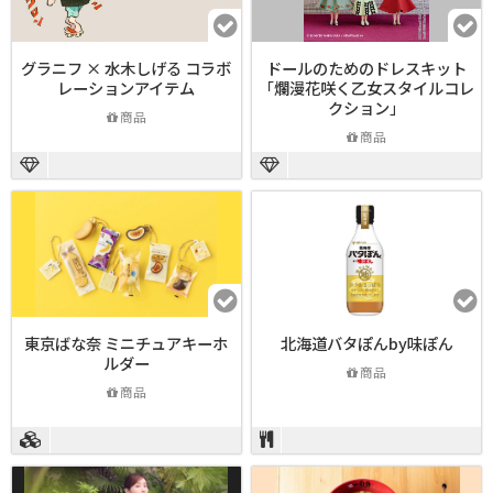
グラニフ × 水木しげる コラボ
ドールのためのドレスキット
レーションアイテム
「爛漫花咲く乙女スタイルコレ
クション」
商品
商品
東京ばな奈 ミニチュアキーホ
北海道バタぽんby味ぽん
ルダー
商品
商品