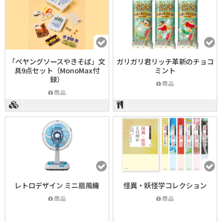
「ペヤングソースやきそば」文
ガリガリ君リッチ革新のチョコ
具9点セット（MonoMax付
ミント
録）
商品
商品
レトロデザイン ミニ扇風機
怪異・妖怪学コレクション
商品
商品