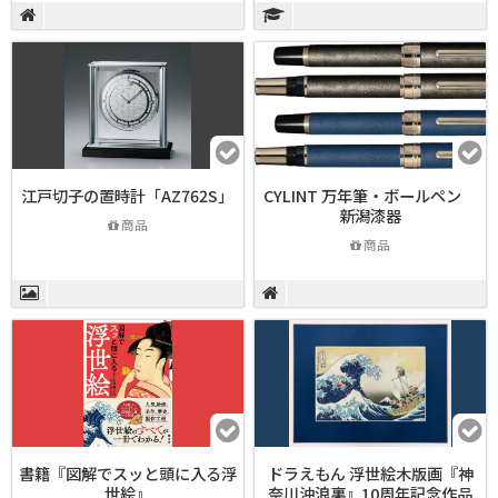
江戸切子の置時計「AZ762S」
CYLINT 万年筆・ボールペン
新潟漆器
商品
商品
書籍『図解でスッと頭に入る浮
ドラえもん 浮世絵木版画『神
世絵』
奈川沖浪裏』10周年記念作品