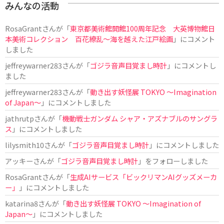
みんなの活動
RosaGrant
さんが「
東京都美術館開館100周年記念 大英博物館日
本美術コレクション 百花繚乱～海を越えた江戸絵画
」にコメント
しました
jeffreywarner283
さんが「
ゴジラ音声目覚まし時計
」にコメントし
ました
jeffreywarner283
さんが「
動き出す妖怪展 TOKYO 〜Imagination
of Japan〜
」にコメントしました
jathrutp
さんが「
機動戦士ガンダム シャア・アズナブルのサングラ
ス
」にコメントしました
lilysmith10
さんが「
ゴジラ音声目覚まし時計
」にコメントしました
アッキー
さんが「
ゴジラ音声目覚まし時計
」をフォローしました
RosaGrant
さんが「
生成AIサービス「ビックリマンAIグッズメーカ
ー」
」にコメントしました
katarina8
さんが「
動き出す妖怪展 TOKYO 〜Imagination of
Japan〜
」にコメントしました