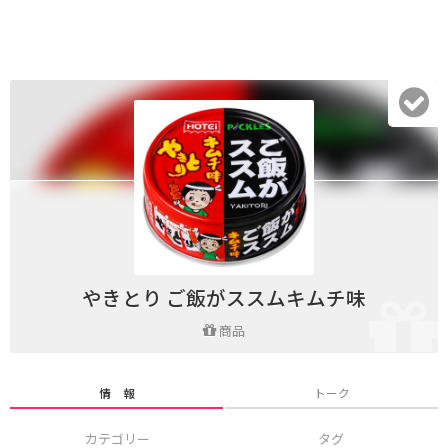
やきとり ご飯がススムキムチ味
商品
情 報
トーク
カテゴリー
タグ