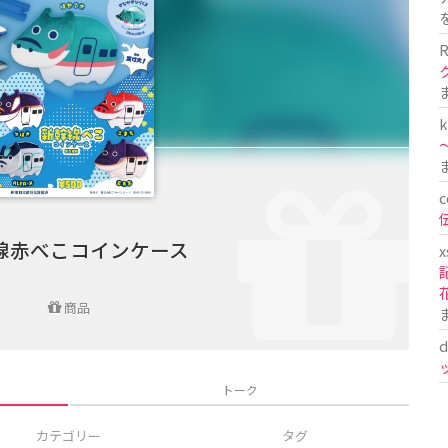
R
k
〜
c
線赤べこコインケース
x
商品
d
トーク
カテゴリー
タグ