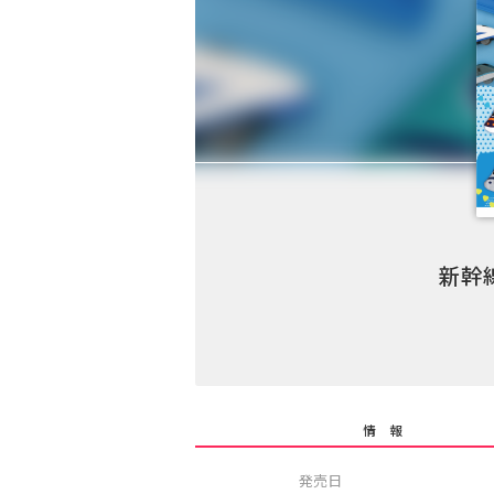
新幹
情 報
発売日