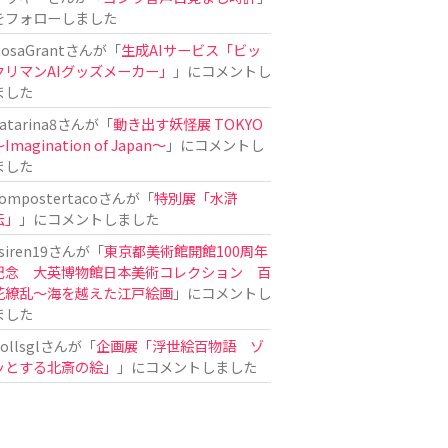
をフォローしました
osaGrant
さんが「
生成AIサービス「ビッ
クリマンAIグッズメーカー」
」にコメントし
ました
atarina8
さんが「
動き出す妖怪展 TOKYO
Imagination of Japan〜
」にコメントし
ました
ompostertaco
さんが「
特別展「水滸
伝」
」にコメントしました
siren19
さんが「
東京都美術館開館100周年
記念 大英博物館日本美術コレクション 百
花繚乱～海を越えた江戸絵画
」にコメントし
ました
ollsgl
さんが「
企画展「浮世絵百物語 ゾ
ッとする北斎の絵」
」にコメントしました