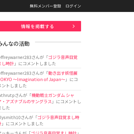
無料メンバー登録
ログイン
情報を掲載する
みんなの活動
effreywarner283
さんが「
ゴジラ音声目覚
まし時計
」にコメントしました
effreywarner283
さんが「
動き出す妖怪展
OKYO 〜Imagination of Japan〜
」にコ
メントしました
athrutp
さんが「
機動戦士ガンダム シャ
ア・アズナブルのサングラス
」にコメントし
ました
ilysmith10
さんが「
ゴジラ音声目覚まし時
計
」にコメントしました
アッキー
さんが「
ゴジラ音声目覚まし時計
」