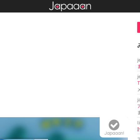
j
j
T
j
l
Japaaan!