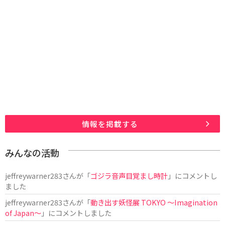
情報を掲載する
みんなの活動
jeffreywarner283
さんが「
ゴジラ音声目覚まし時計
」にコメントし
ました
jeffreywarner283
さんが「
動き出す妖怪展 TOKYO 〜Imagination
of Japan〜
」にコメントしました