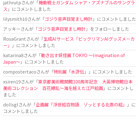
jathrutp
さんが「
機動戦士ガンダム シャア・アズナブルのサングラ
ス
」にコメントしました
lilysmith10
さんが「
ゴジラ音声目覚まし時計
」にコメントしました
アッキー
さんが「
ゴジラ音声目覚まし時計
」をフォローしました
RosaGrant
さんが「
生成AIサービス「ビックリマンAIグッズメーカ
ー」
」にコメントしました
katarina8
さんが「
動き出す妖怪展 TOKYO 〜Imagination of
Japan〜
」にコメントしました
compostertaco
さんが「
特別展「水滸伝」
」にコメントしました
xsiren19
さんが「
東京都美術館開館100周年記念 大英博物館日本
美術コレクション 百花繚乱～海を越えた江戸絵画
」にコメントし
ました
dollsgl
さんが「
企画展「浮世絵百物語 ゾッとする北斎の絵」
」に
コメントしました