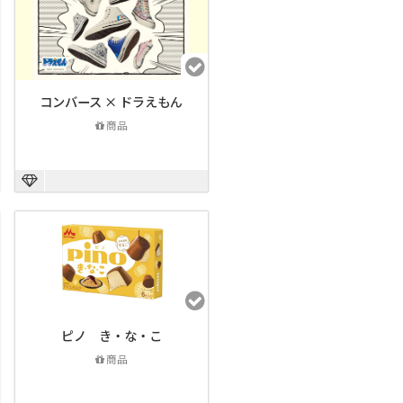
コンバース × ドラえもん
商品
ピノ き・な・こ
商品