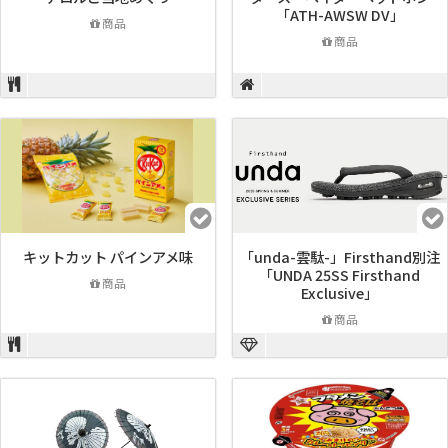
「ATH-AWSW DV」
商品
商品
キットカット パインアメ味
「unda-雲駄-」Firsthand別注
「UNDA 25SS Firsthand
商品
Exclusive」
商品