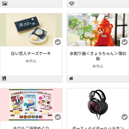
白い恋人チーズケーキ
氷削り器＜きょろちゃん＞復刻
版
商品
商品
チロルご当地めぐり
ダース・ベイダーヘッドホン