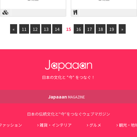
«
11
12
13
14
15
16
17
18
19
»
日本の文化と ”今” をつなぐ！
Japaaan
MAGAZINE
日本の伝統文化と"今"をつなぐウェブマガジン
ファッション
雑貨・インテリア
グルメ
観光・地