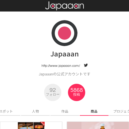
Japaaan
http://www.japaaan.com/
Japaaanの公式アカウントです
92
5868
フォロー
投稿
スポット
人物
作品
商品
プロジェ