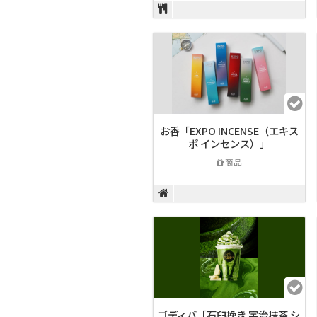
お香「EXPO INCENSE（エキス
ポ インセンス）」
商品
ゴディバ「石臼挽き 宇治抹茶 シ