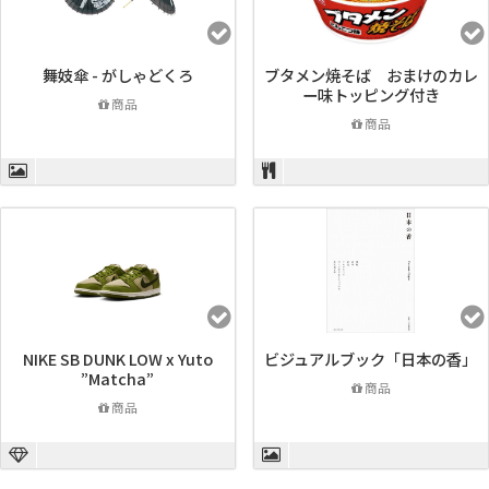
舞妓傘 - がしゃどくろ
ブタメン焼そば おまけのカレ
ー味トッピング付き
商品
商品
NIKE SB DUNK LOW x Yuto
ビジュアルブック「日本の香」
”Matcha”
商品
商品