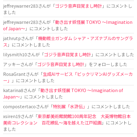
jeffreywarner283
さんが「
ゴジラ音声目覚まし時計
」にコメントし
ました
jeffreywarner283
さんが「
動き出す妖怪展 TOKYO 〜Imagination
of Japan〜
」にコメントしました
jathrutp
さんが「
機動戦士ガンダム シャア・アズナブルのサングラ
ス
」にコメントしました
lilysmith10
さんが「
ゴジラ音声目覚まし時計
」にコメントしました
アッキー
さんが「
ゴジラ音声目覚まし時計
」をフォローしました
RosaGrant
さんが「
生成AIサービス「ビックリマンAIグッズメーカ
ー」
」にコメントしました
katarina8
さんが「
動き出す妖怪展 TOKYO 〜Imagination of
Japan〜
」にコメントしました
compostertaco
さんが「
特別展「水滸伝」
」にコメントしました
xsiren19
さんが「
東京都美術館開館100周年記念 大英博物館日本
美術コレクション 百花繚乱～海を越えた江戸絵画
」にコメントし
ました