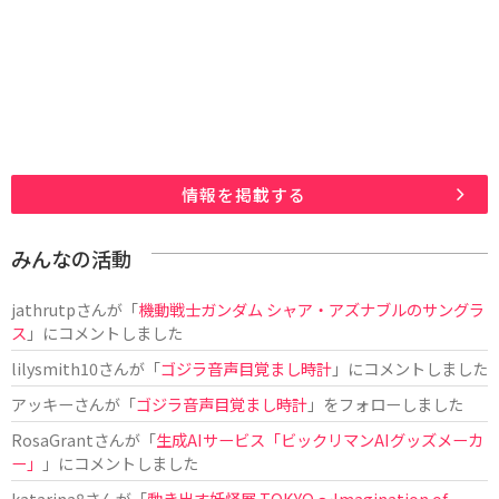
情報を掲載する
みんなの活動
jathrutp
さんが「
機動戦士ガンダム シャア・アズナブルのサングラ
ス
」にコメントしました
lilysmith10
さんが「
ゴジラ音声目覚まし時計
」にコメントしました
アッキー
さんが「
ゴジラ音声目覚まし時計
」をフォローしました
RosaGrant
さんが「
生成AIサービス「ビックリマンAIグッズメーカ
ー」
」にコメントしました
katarina8
さんが「
動き出す妖怪展 TOKYO 〜Imagination of