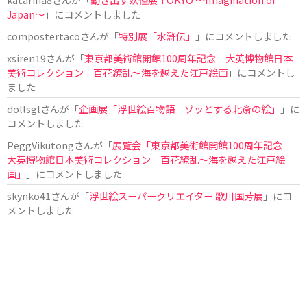
Japan〜
」にコメントしました
compostertaco
さんが「
特別展「水滸伝」
」にコメントしました
xsiren19
さんが「
東京都美術館開館100周年記念 大英博物館日本
美術コレクション 百花繚乱～海を越えた江戸絵画
」にコメントし
ました
dollsgl
さんが「
企画展「浮世絵百物語 ゾッとする北斎の絵」
」に
コメントしました
PeggVikutong
さんが「
展覧会「東京都美術館開館100周年記念
大英博物館日本美術コレクション 百花繚乱〜海を越えた江戸絵
画」
」にコメントしました
skynko41
さんが「
浮世絵スーパークリエイター 歌川国芳展
」にコ
メントしました