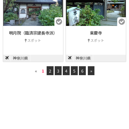
明月院（臨済宗建長寺派）
東慶寺
スポット
スポット
神奈川県
神奈川県
«
1
2
3
4
5
6
»