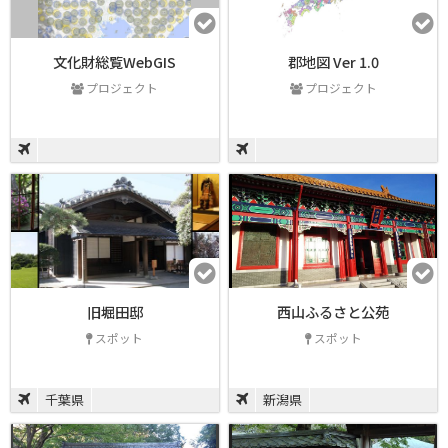
文化財総覧WebGIS
郡地図 Ver 1.0
プロジェクト
プロジェクト
旧堀田邸
西山ふるさと公苑
スポット
スポット
千葉県
新潟県