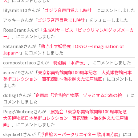
ス
」にコメントしました
lilysmith10
さんが「
ゴジラ音声目覚まし時計
」にコメントしました
アッキー
さんが「
ゴジラ音声目覚まし時計
」をフォローしました
RosaGrant
さんが「
生成AIサービス「ビックリマンAIグッズメーカ
ー」
」にコメントしました
katarina8
さんが「
動き出す妖怪展 TOKYO 〜Imagination of
Japan〜
」にコメントしました
compostertaco
さんが「
特別展「水滸伝」
」にコメントしました
xsiren19
さんが「
東京都美術館開館100周年記念 大英博物館日本
美術コレクション 百花繚乱～海を越えた江戸絵画
」にコメントし
ました
dollsgl
さんが「
企画展「浮世絵百物語 ゾッとする北斎の絵」
」に
コメントしました
PeggVikutong
さんが「
展覧会「東京都美術館開館100周年記念
大英博物館日本美術コレクション 百花繚乱〜海を越えた江戸絵
画」
」にコメントしました
skynko41
さんが「
浮世絵スーパークリエイター 歌川国芳展
」にコ