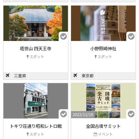
塔世山 四天王寺
小野照崎神社
スポット
スポット
三重県
東京都
2022/11/19
トキワ荘通り昭和レトロ館
全国古墳サミット
スポット
イベント