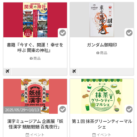
書籍『今すぐ、開運！ 幸せを
ガンダム御翔印
呼ぶ 関東の神社』
商品
商品
2025/05/29〜10/13
漢字ミュージアム 企画展「妖
第１回 抹茶グリーンティーマル
怪漢字 魑魅魍魎 百鬼夜行」
シェ
イベント
イベント