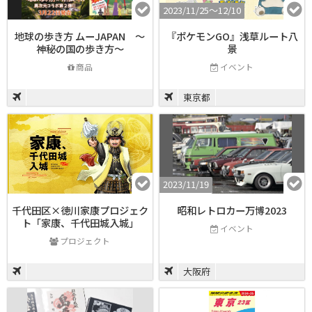
2023/11/25〜12/10
地球の歩き方 ムーJAPAN ～
『ポケモンGO』浅草ルート八
神秘の国の歩き方～
景
商品
イベント
東京都
2023/11/19
千代田区×徳川家康プロジェク
昭和レトロカー万博2023
ト「家康、千代田城入城」
イベント
プロジェクト
大阪府