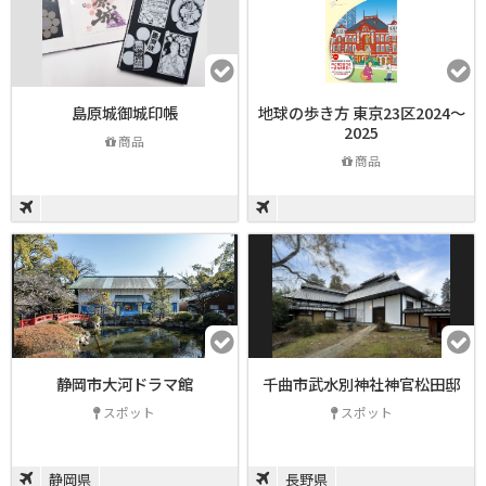
島原城御城印帳
地球の歩き方 東京23区2024～
2025
商品
商品
静岡市大河ドラマ館
千曲市武水別神社神官松田邸
スポット
スポット
静岡県
長野県