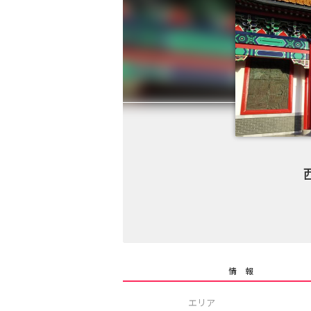
情 報
エリア