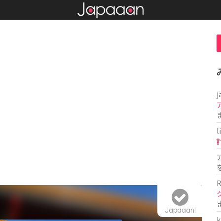
j
l
R
Japaaan!
k