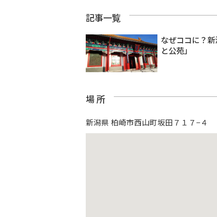
記事一覧
なぜココに？新
と公苑」
場 所
新潟県 柏崎市西山町坂田７１７−４