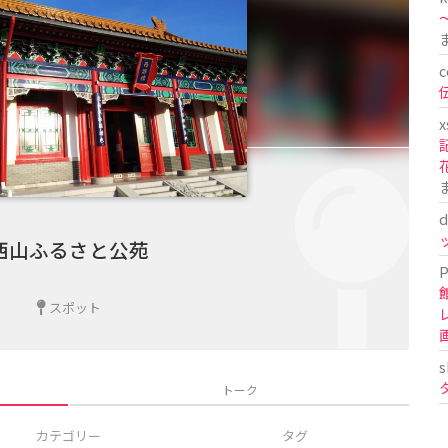
〜
c
x
d
西山ふるさと公苑
P
スポット
s
トーク
カテゴリー
タグ