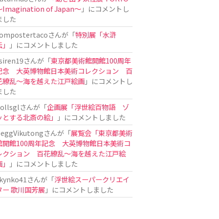
Imagination of Japan〜
」にコメントし
ました
ompostertaco
さんが「
特別展「水滸
伝」
」にコメントしました
siren19
さんが「
東京都美術館開館100周年
記念 大英博物館日本美術コレクション 百
花繚乱～海を越えた江戸絵画
」にコメントし
ました
ollsgl
さんが「
企画展「浮世絵百物語 ゾ
ッとする北斎の絵」
」にコメントしました
eggVikutong
さんが「
展覧会「東京都美術
館開館100周年記念 大英博物館日本美術コ
レクション 百花繚乱〜海を越えた江戸絵
画」
」にコメントしました
kynko41
さんが「
浮世絵スーパークリエイ
ター 歌川国芳展
」にコメントしました