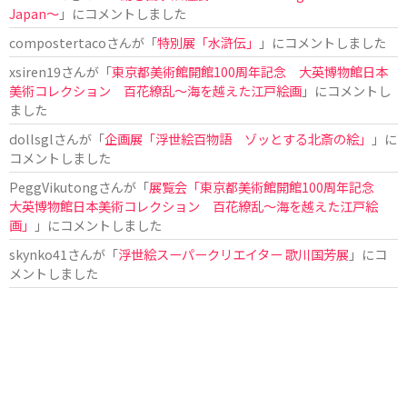
Japan〜
」にコメントしました
compostertaco
さんが「
特別展「水滸伝」
」にコメントしました
xsiren19
さんが「
東京都美術館開館100周年記念 大英博物館日本
美術コレクション 百花繚乱～海を越えた江戸絵画
」にコメントし
ました
dollsgl
さんが「
企画展「浮世絵百物語 ゾッとする北斎の絵」
」に
コメントしました
PeggVikutong
さんが「
展覧会「東京都美術館開館100周年記念
大英博物館日本美術コレクション 百花繚乱〜海を越えた江戸絵
画」
」にコメントしました
skynko41
さんが「
浮世絵スーパークリエイター 歌川国芳展
」にコ
メントしました