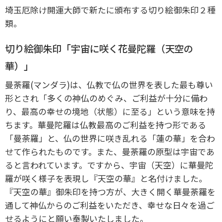
埼玉厄除け開運大師で新たに頒布する切り絵御朱印２種
類。
切り絵御朱印「宇宙に咲く花曼陀羅（天空の
華）」
曼荼羅(マンダラ)は、仏教で仏の世界を表した最も尊い
形とされ「多くの神仏のめぐみ、ご利益が十分に備わ
り、最高の幸せの境地（状態）に至る」という意味を持
ちます。
華曼陀羅は仏教最高のご利益を持つ形である
「曼荼羅」と、仏の世界に咲き乱れる「蓮の華」を合わ
せて作られたものです。
また、曼荼羅の原型は宇宙であ
ると言われています。ですから、宇宙（天空）に華曼陀
羅が咲く様子を表現し『天空の華』と名付けました。
『天空の華』御朱印を持つ方が、大きく開く華曼荼羅を
通して神仏からのご利益をいただき、幸せな日々を過ご
せるようにと願い奉製いたしました。