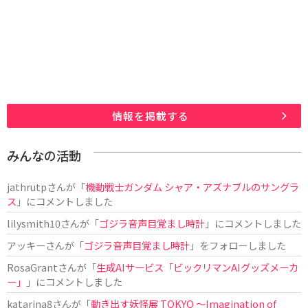
情報を掲載する
みんなの活動
jathrutp
さんが「
機動戦士ガンダム シャア・アズナブルのサングラ
ス
」にコメントしました
lilysmith10
さんが「
ゴジラ音声目覚まし時計
」にコメントしました
アッキー
さんが「
ゴジラ音声目覚まし時計
」をフォローしました
RosaGrant
さんが「
生成AIサービス「ビックリマンAIグッズメーカ
ー」
」にコメントしました
katarina8
さんが「
動き出す妖怪展 TOKYO 〜Imagination of