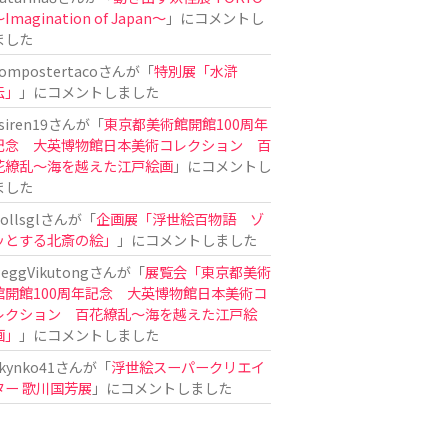
Imagination of Japan〜
」にコメントし
ました
ompostertaco
さんが「
特別展「水滸
伝」
」にコメントしました
siren19
さんが「
東京都美術館開館100周年
記念 大英博物館日本美術コレクション 百
花繚乱～海を越えた江戸絵画
」にコメントし
ました
ollsgl
さんが「
企画展「浮世絵百物語 ゾ
ッとする北斎の絵」
」にコメントしました
eggVikutong
さんが「
展覧会「東京都美術
館開館100周年記念 大英博物館日本美術コ
レクション 百花繚乱〜海を越えた江戸絵
画」
」にコメントしました
kynko41
さんが「
浮世絵スーパークリエイ
ター 歌川国芳展
」にコメントしました