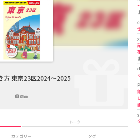
〜
c
x
d
方 東京23区2024～2025
P
商品
s
トーク
カテゴリー
タグ