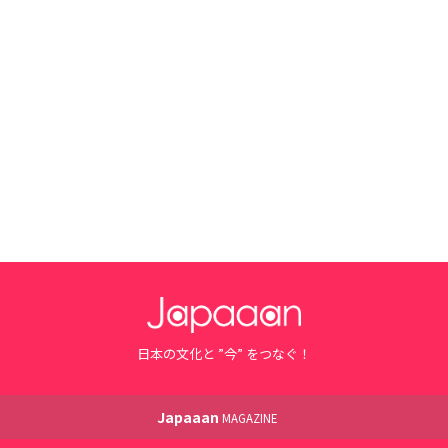
日本の文化と ”今” をつなぐ！
Japaaan
MAGAZINE