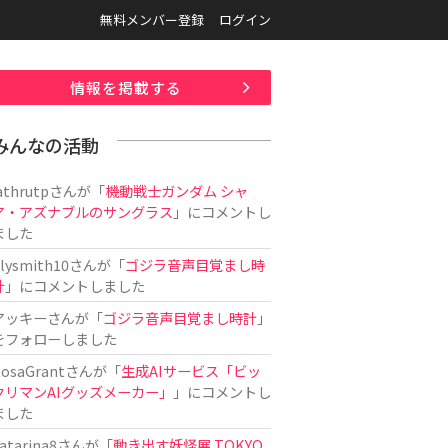
無料メンバー登録
ログイン
情報を掲載する
みんなの活動
athrutp
さんが「
機動戦士ガンダム シャ
ア・アズナブルのサングラス
」にコメントし
ました
ilysmith10
さんが「
ゴジラ音声目覚まし時
計
」にコメントしました
アッキー
さんが「
ゴジラ音声目覚まし時計
」
をフォローしました
osaGrant
さんが「
生成AIサービス「ビッ
クリマンAIグッズメーカー」
」にコメントし
ました
atarina8
さんが「
動き出す妖怪展 TOKYO