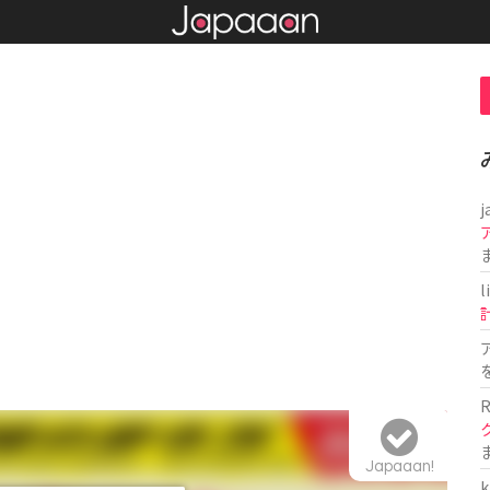
j
l
R
Japaaan!
k