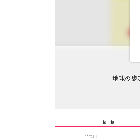
地球の歩き
情 報
発売日