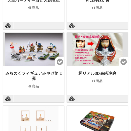
商品
商品
みちのくフィギュアみやげ第 2
超リアル3D高級達磨
弾
商品
商品