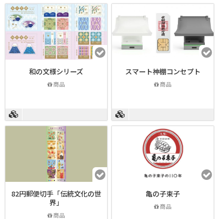
和の文様シリーズ
スマート神棚コンセプト
商品
商品
82円郵便切手「伝統文化の世
亀の子束子
界」
商品
商品