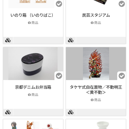
いのり箱 （いのりばこ）
民芸スタジアム
商品
商品
京都デニムお弁当箱
タケヤ式自在置物／不動明王
＜黄不動＞
商品
商品