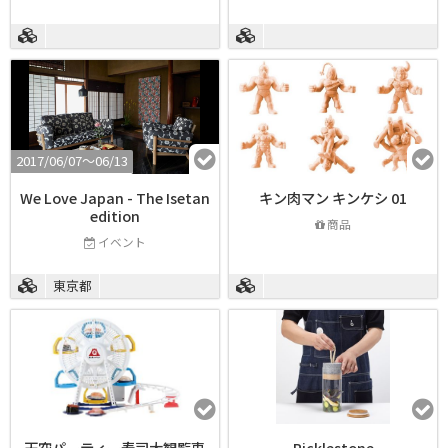
2017/06/07〜06/13
We Love Japan - The Isetan
キン肉マン キンケシ 01
edition
商品
イベント
東京都
天空パーティー寿司大観覧車
Picklestone