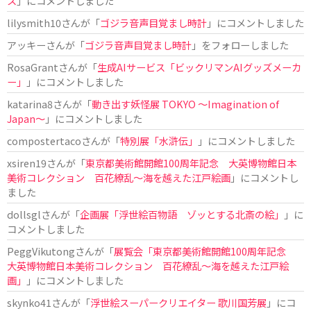
ス
」にコメントしました
lilysmith10
さんが「
ゴジラ音声目覚まし時計
」にコメントしました
アッキー
さんが「
ゴジラ音声目覚まし時計
」をフォローしました
RosaGrant
さんが「
生成AIサービス「ビックリマンAIグッズメーカ
ー」
」にコメントしました
katarina8
さんが「
動き出す妖怪展 TOKYO 〜Imagination of
Japan〜
」にコメントしました
compostertaco
さんが「
特別展「水滸伝」
」にコメントしました
xsiren19
さんが「
東京都美術館開館100周年記念 大英博物館日本
美術コレクション 百花繚乱～海を越えた江戸絵画
」にコメントし
ました
dollsgl
さんが「
企画展「浮世絵百物語 ゾッとする北斎の絵」
」に
コメントしました
PeggVikutong
さんが「
展覧会「東京都美術館開館100周年記念
大英博物館日本美術コレクション 百花繚乱〜海を越えた江戸絵
画」
」にコメントしました
skynko41
さんが「
浮世絵スーパークリエイター 歌川国芳展
」にコ