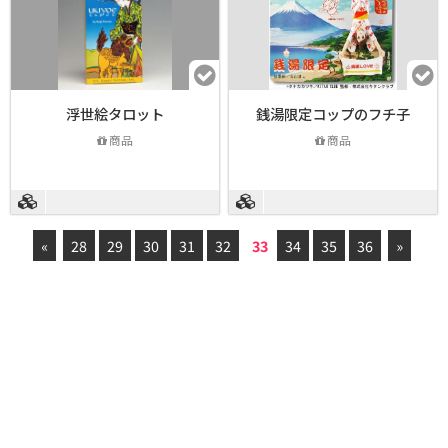
浮世絵タロット
銭湯限定コップのフチ子
商品
商品
«
28
29
30
31
32
33
34
35
36
»