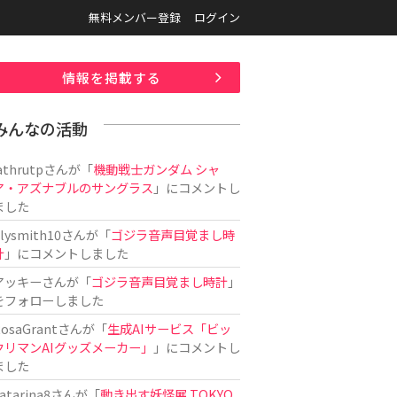
無料メンバー登録
ログイン
情報を掲載する
みんなの活動
athrutp
さんが「
機動戦士ガンダム シャ
ア・アズナブルのサングラス
」にコメントし
ました
ilysmith10
さんが「
ゴジラ音声目覚まし時
計
」にコメントしました
アッキー
さんが「
ゴジラ音声目覚まし時計
」
をフォローしました
osaGrant
さんが「
生成AIサービス「ビッ
クリマンAIグッズメーカー」
」にコメントし
ました
atarina8
さんが「
動き出す妖怪展 TOKYO