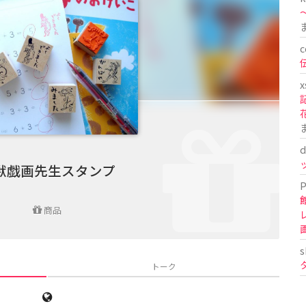
〜
c
x
d
獣戯画先生スタンプ
P
商品
s
トーク