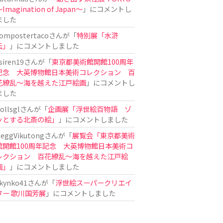
Imagination of Japan〜
」にコメントし
ました
ompostertaco
さんが「
特別展「水滸
伝」
」にコメントしました
siren19
さんが「
東京都美術館開館100周年
記念 大英博物館日本美術コレクション 百
花繚乱～海を越えた江戸絵画
」にコメントし
ました
ollsgl
さんが「
企画展「浮世絵百物語 ゾ
ッとする北斎の絵」
」にコメントしました
eggVikutong
さんが「
展覧会「東京都美術
館開館100周年記念 大英博物館日本美術コ
レクション 百花繚乱〜海を越えた江戸絵
画」
」にコメントしました
kynko41
さんが「
浮世絵スーパークリエイ
ター 歌川国芳展
」にコメントしました