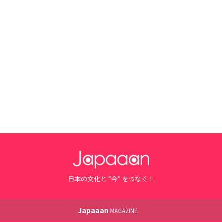
日本の文化と ”今” をつなぐ！
Japaaan
MAGAZINE