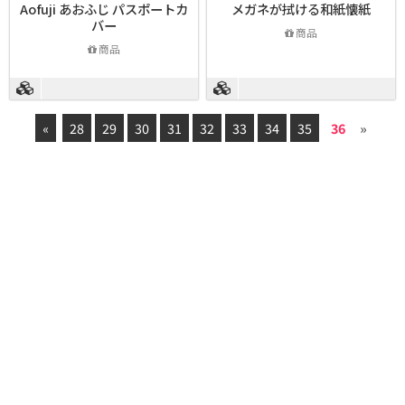
Aofuji あおふじ パスポートカ
メガネが拭ける和紙懐紙
バー
商品
商品
«
28
29
30
31
32
33
34
35
36
»