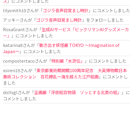
ス
」にコメントしました
lilysmith10
さんが「
ゴジラ音声目覚まし時計
」にコメントしました
アッキー
さんが「
ゴジラ音声目覚まし時計
」をフォローしました
RosaGrant
さんが「
生成AIサービス「ビックリマンAIグッズメーカ
ー」
」にコメントしました
katarina8
さんが「
動き出す妖怪展 TOKYO 〜Imagination of
Japan〜
」にコメントしました
compostertaco
さんが「
特別展「水滸伝」
」にコメントしました
xsiren19
さんが「
東京都美術館開館100周年記念 大英博物館日本
美術コレクション 百花繚乱～海を越えた江戸絵画
」にコメントし
ました
dollsgl
さんが「
企画展「浮世絵百物語 ゾッとする北斎の絵」
」に
コメントしました