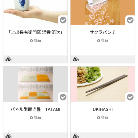
「上出長右衛門窯 湯呑 笛吹」
サクラパンチ
商品
商品
パネル型置き畳 TATAMI
UKIHASHI
商品
商品