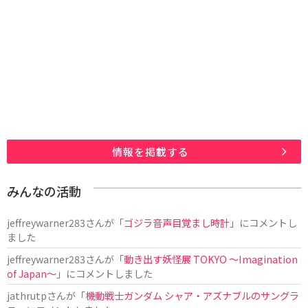
情報を掲載する
みんなの活動
jeffreywarner283
さんが「
ゴジラ音声目覚まし時計
」にコメントし
ました
jeffreywarner283
さんが「
動き出す妖怪展 TOKYO 〜Imagination
of Japan〜
」にコメントしました
jathrutp
さんが「
機動戦士ガンダム シャア・アズナブルのサングラ