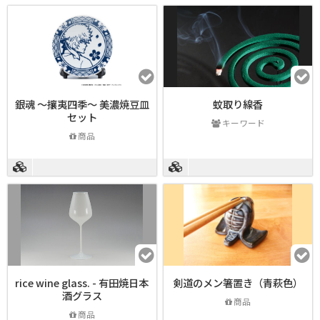
銀魂 ～攘夷四季～ 美濃焼豆皿
蚊取り線香
セット
キーワード
商品
rice wine glass. - 有田焼日本
剣道のメン箸置き（青萩色）
酒グラス
商品
商品