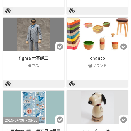
figma 木暮謙三
chanto
商品
ブランド
2016/04/08〜08/30
江戸食器の華 古伊万里の世界
スヌーピーこけし