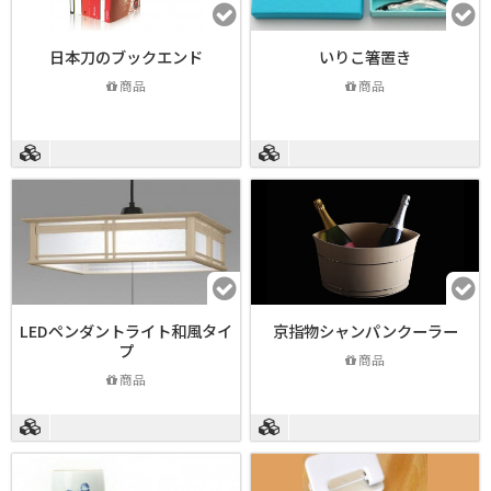
日本刀のブックエンド
いりこ箸置き
商品
商品
LEDペンダントライト和風タイ
京指物シャンパンクーラー
プ
商品
商品