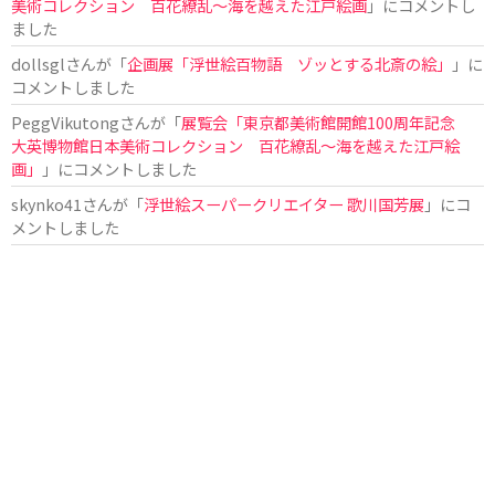
美術コレクション 百花繚乱～海を越えた江戸絵画
」にコメントし
ました
dollsgl
さんが「
企画展「浮世絵百物語 ゾッとする北斎の絵」
」に
コメントしました
PeggVikutong
さんが「
展覧会「東京都美術館開館100周年記念
大英博物館日本美術コレクション 百花繚乱〜海を越えた江戸絵
画」
」にコメントしました
skynko41
さんが「
浮世絵スーパークリエイター 歌川国芳展
」にコ
メントしました