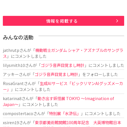
情報を掲載する
みんなの活動
jathrutp
さんが「
機動戦士ガンダム シャア・アズナブルのサングラ
ス
」にコメントしました
lilysmith10
さんが「
ゴジラ音声目覚まし時計
」にコメントしました
アッキー
さんが「
ゴジラ音声目覚まし時計
」をフォローしました
RosaGrant
さんが「
生成AIサービス「ビックリマンAIグッズメーカ
ー」
」にコメントしました
katarina8
さんが「
動き出す妖怪展 TOKYO 〜Imagination of
Japan〜
」にコメントしました
compostertaco
さんが「
特別展「水滸伝」
」にコメントしました
xsiren19
さんが「
東京都美術館開館100周年記念 大英博物館日本