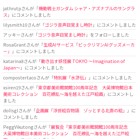
jathrutp
さんが「
機動戦士ガンダム シャア・アズナブルのサングラ
ス
」にコメントしました
lilysmith10
さんが「
ゴジラ音声目覚まし時計
」にコメントしました
アッキー
さんが「
ゴジラ音声目覚まし時計
」をフォローしました
RosaGrant
さんが「
生成AIサービス「ビックリマンAIグッズメーカ
ー」
」にコメントしました
katarina8
さんが「
動き出す妖怪展 TOKYO 〜Imagination of
Japan〜
」にコメントしました
compostertaco
さんが「
特別展「水滸伝」
」にコメントしました
xsiren19
さんが「
東京都美術館開館100周年記念 大英博物館日本
美術コレクション 百花繚乱～海を越えた江戸絵画
」にコメントし
ました
dollsgl
さんが「
企画展「浮世絵百物語 ゾッとする北斎の絵」
」に
コメントしました
PeggVikutong
さんが「
展覧会「東京都美術館開館100周年記念
大英博物館日本美術コレクション 百花繚乱〜海を越えた江戸絵