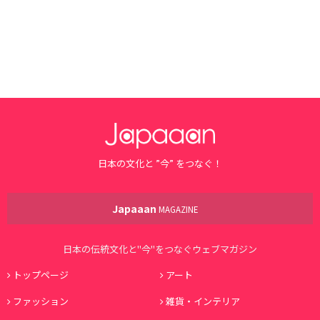
日本の文化と ”今” をつなぐ！
Japaaan
MAGAZINE
日本の伝統文化と"今"をつなぐウェブマガジン
トップページ
アート
ファッション
雑貨・インテリア