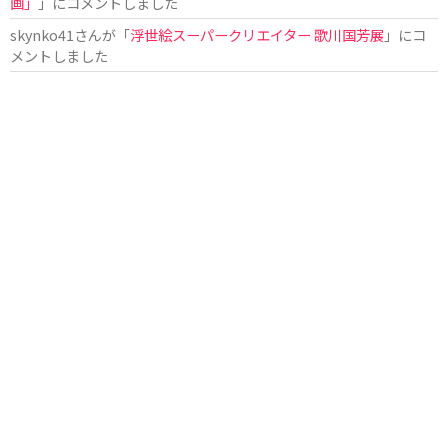
画」
」にコメントしました
skynko41
さんが「
浮世絵スーパークリエイター 歌川国芳展
」にコ
メントしました