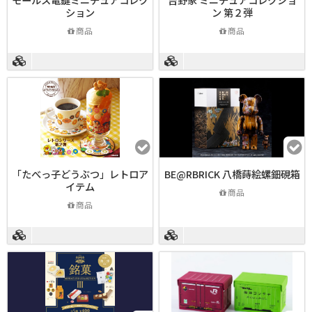
ション
ン 第２弾
商品
商品
「たべっ子どうぶつ」レトロア
BE@RBRICK 八橋蒔絵螺鈿硯箱
イテム
商品
商品