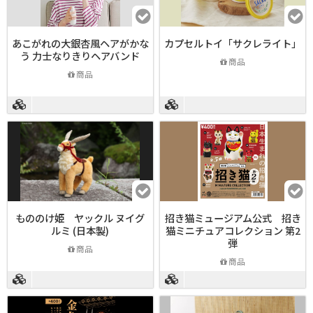
あこがれの大銀杏風ヘアがかな
カプセルトイ「サクレライト」
う 力士なりきりヘアバンド
商品
商品
もののけ姫 ヤックル ヌイグ
招き猫ミュージアム公式 招き
ルミ (日本製)
猫ミニチュアコレクション 第2
弾
商品
商品