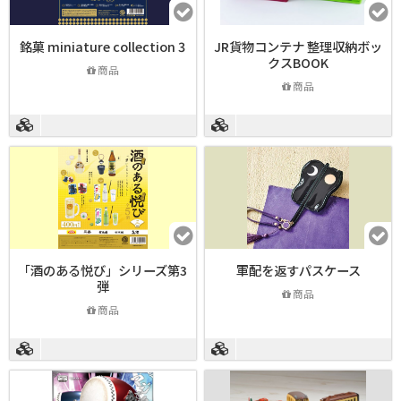
銘菓 miniature collection 3
JR貨物コンテナ 整理収納ボッ
クスBOOK
商品
商品
「酒のある悦び」シリーズ第3
軍配を返すパスケース
弾
商品
商品