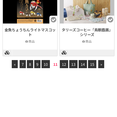
金魚ちょうちんライトマスコッ
タリーズコーヒー「鳥獣戯画」
ト
シリーズ
商品
商品
«
7
8
9
10
11
12
13
14
15
»