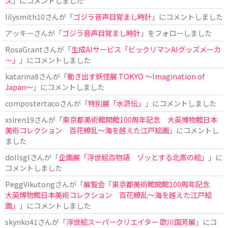
ス
」にコメントしました
lilysmith10
さんが「
ゴジラ音声目覚まし時計
」にコメントしました
アッキー
さんが「
ゴジラ音声目覚まし時計
」をフォローしました
RosaGrant
さんが「
生成AIサービス「ビックリマンAIグッズメーカ
ー」
」にコメントしました
katarina8
さんが「
動き出す妖怪展 TOKYO 〜Imagination of
Japan〜
」にコメントしました
compostertaco
さんが「
特別展「水滸伝」
」にコメントしました
xsiren19
さんが「
東京都美術館開館100周年記念 大英博物館日本
美術コレクション 百花繚乱～海を越えた江戸絵画
」にコメントし
ました
dollsgl
さんが「
企画展「浮世絵百物語 ゾッとする北斎の絵」
」に
コメントしました
PeggVikutong
さんが「
展覧会「東京都美術館開館100周年記念
大英博物館日本美術コレクション 百花繚乱〜海を越えた江戸絵
画」
」にコメントしました
skynko41
さんが「
浮世絵スーパークリエイター 歌川国芳展
」にコ