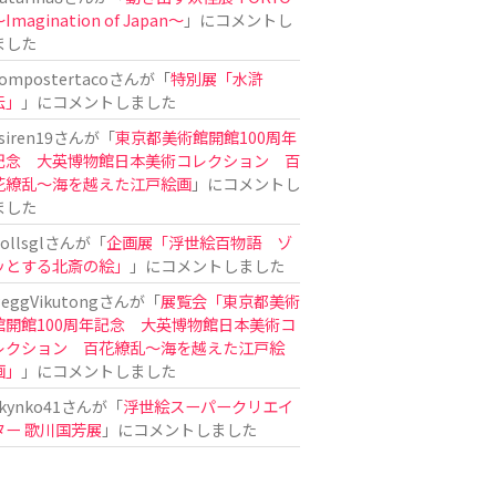
Imagination of Japan〜
」にコメントし
ました
ompostertaco
さんが「
特別展「水滸
伝」
」にコメントしました
siren19
さんが「
東京都美術館開館100周年
記念 大英博物館日本美術コレクション 百
花繚乱～海を越えた江戸絵画
」にコメントし
ました
ollsgl
さんが「
企画展「浮世絵百物語 ゾ
ッとする北斎の絵」
」にコメントしました
eggVikutong
さんが「
展覧会「東京都美術
館開館100周年記念 大英博物館日本美術コ
レクション 百花繚乱〜海を越えた江戸絵
画」
」にコメントしました
kynko41
さんが「
浮世絵スーパークリエイ
ター 歌川国芳展
」にコメントしました