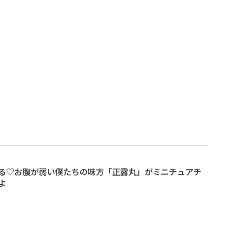
る♡お腹が弱い僕たちの味方「正露丸」がミニチュアチ
よ