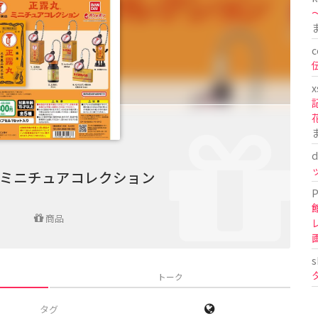
〜
c
x
d
ミニチュアコレクション
P
商品
s
トーク
タグ