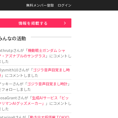
無料メンバー登録
ログイン
情報を掲載する
みんなの活動
athrutp
さんが「
機動戦士ガンダム シャ
ア・アズナブルのサングラス
」にコメントし
ました
ilysmith10
さんが「
ゴジラ音声目覚まし時
計
」にコメントしました
アッキー
さんが「
ゴジラ音声目覚まし時計
」
をフォローしました
osaGrant
さんが「
生成AIサービス「ビッ
クリマンAIグッズメーカー」
」にコメントし
ました
atarina8
さんが「
動き出す妖怪展 TOKYO