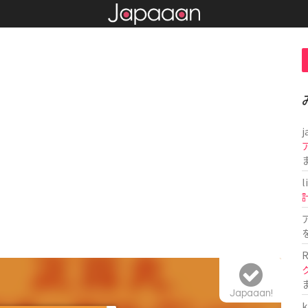
j
l
R
Japaaan!
k