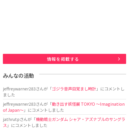
情報を掲載する
みんなの活動
jeffreywarner283
さんが「
ゴジラ音声目覚まし時計
」にコメントし
ました
jeffreywarner283
さんが「
動き出す妖怪展 TOKYO 〜Imagination
of Japan〜
」にコメントしました
jathrutp
さんが「
機動戦士ガンダム シャア・アズナブルのサングラ
ス
」にコメントしました