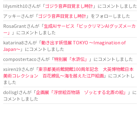
lilysmith10
さんが「
ゴジラ音声目覚まし時計
」にコメントしました
アッキー
さんが「
ゴジラ音声目覚まし時計
」をフォローしました
RosaGrant
さんが「
生成AIサービス「ビックリマンAIグッズメーカ
ー」
」にコメントしました
katarina8
さんが「
動き出す妖怪展 TOKYO 〜Imagination of
Japan〜
」にコメントしました
compostertaco
さんが「
特別展「水滸伝」
」にコメントしました
xsiren19
さんが「
東京都美術館開館100周年記念 大英博物館日本
美術コレクション 百花繚乱～海を越えた江戸絵画
」にコメントし
ました
dollsgl
さんが「
企画展「浮世絵百物語 ゾッとする北斎の絵」
」に
コメントしました