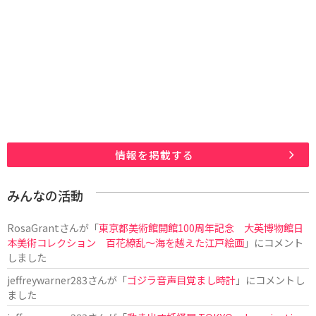
情報を掲載する
みんなの活動
RosaGrant
さんが「
東京都美術館開館100周年記念 大英博物館日
本美術コレクション 百花繚乱～海を越えた江戸絵画
」にコメント
しました
jeffreywarner283
さんが「
ゴジラ音声目覚まし時計
」にコメントし
ました