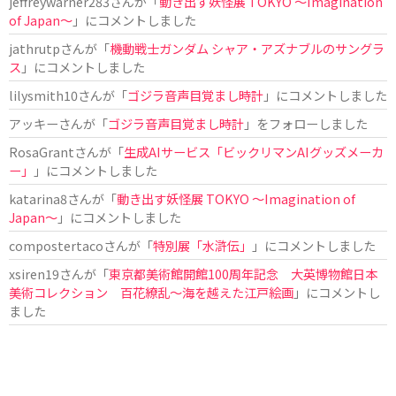
jeffreywarner283
さんが「
動き出す妖怪展 TOKYO 〜Imagination
of Japan〜
」にコメントしました
jathrutp
さんが「
機動戦士ガンダム シャア・アズナブルのサングラ
ス
」にコメントしました
lilysmith10
さんが「
ゴジラ音声目覚まし時計
」にコメントしました
アッキー
さんが「
ゴジラ音声目覚まし時計
」をフォローしました
RosaGrant
さんが「
生成AIサービス「ビックリマンAIグッズメーカ
ー」
」にコメントしました
katarina8
さんが「
動き出す妖怪展 TOKYO 〜Imagination of
Japan〜
」にコメントしました
compostertaco
さんが「
特別展「水滸伝」
」にコメントしました
xsiren19
さんが「
東京都美術館開館100周年記念 大英博物館日本
美術コレクション 百花繚乱～海を越えた江戸絵画
」にコメントし
ました