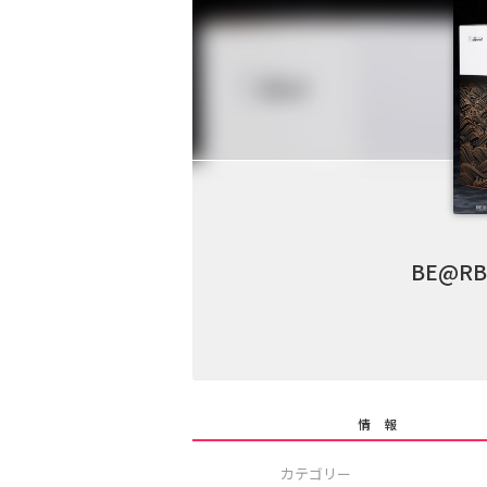
BE@R
情 報
カテゴリー