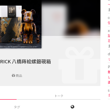
〜
c
x
d
BRICK 八橋蒔絵螺鈿硯箱
P
商品
s
トーク
タグ