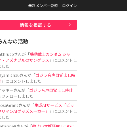
無料メンバー登録
ログイン
情報を掲載する
みんなの活動
athrutp
さんが「
機動戦士ガンダム シャ
ア・アズナブルのサングラス
」にコメントし
ました
ilysmith10
さんが「
ゴジラ音声目覚まし時
計
」にコメントしました
アッキー
さんが「
ゴジラ音声目覚まし時計
」
をフォローしました
osaGrant
さんが「
生成AIサービス「ビッ
クリマンAIグッズメーカー」
」にコメントし
ました
atarina8
さんが「
動き出す妖怪展 TOKYO