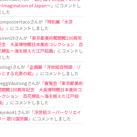
Imagination of Japan〜
」にコメントし
ました
ompostertaco
さんが「
特別展「水滸
伝」
」にコメントしました
siren19
さんが「
東京都美術館開館100周年
記念 大英博物館日本美術コレクション 百
花繚乱～海を越えた江戸絵画
」にコメントし
ました
ollsgl
さんが「
企画展「浮世絵百物語 ゾ
ッとする北斎の絵」
」にコメントしました
eggVikutong
さんが「
展覧会「東京都美術
館開館100周年記念 大英博物館日本美術コ
レクション 百花繚乱〜海を越えた江戸絵
画」
」にコメントしました
kynko41
さんが「
浮世絵スーパークリエイ
ター 歌川国芳展
」にコメントしました