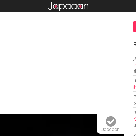
j
l
R
Japaaan!
k