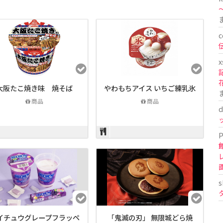
〜
c
x
大阪たこ焼き味 焼そば
やわもちアイス いちご練乳氷
商品
商品
d
P
s
イチュウグレープフラッペ
「鬼滅の刃」 無限城どら焼