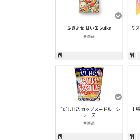
ふきよせ 甘い缶 Suika
ミス
商品
「だし仕込 カップヌードル」シ
十勝
リーズ
商品