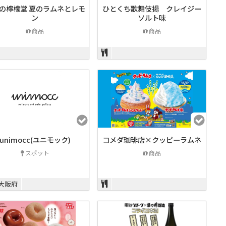
の檸檬堂 夏のラムネとレモ
ひとくち歌舞伎揚 クレイジー
ン
ソルト味
商品
商品
unimocc(ユニモック)
コメダ珈琲店×クッピーラムネ
スポット
商品
大阪府