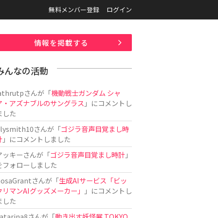
無料メンバー登録
ログイン
情報を掲載する
みんなの活動
athrutp
さんが「
機動戦士ガンダム シャ
ア・アズナブルのサングラス
」にコメントし
ました
ilysmith10
さんが「
ゴジラ音声目覚まし時
計
」にコメントしました
アッキー
さんが「
ゴジラ音声目覚まし時計
」
をフォローしました
osaGrant
さんが「
生成AIサービス「ビッ
クリマンAIグッズメーカー」
」にコメントし
ました
atarina8
さんが「
動き出す妖怪展 TOKYO