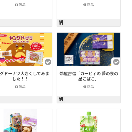
商品
商品
グドーナツ大きくしてみま
鶴屋吉信「カービィの 夢の泉の
した！！
星こばこ」
商品
商品