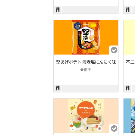
堅あげポテト 海老塩にんにく味
不二
商品