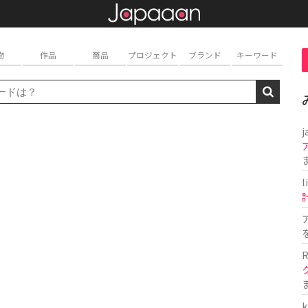
物
作品
商品
プロジェクト
ブランド
キーワード
j
l
R
k