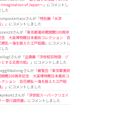
Imagination of Japan〜
」にコメントし
ました
ompostertaco
さんが「
特別展「水滸
伝」
」にコメントしました
siren19
さんが「
東京都美術館開館100周年
記念 大英博物館日本美術コレクション 百
花繚乱～海を越えた江戸絵画
」にコメントし
ました
ollsgl
さんが「
企画展「浮世絵百物語 ゾ
ッとする北斎の絵」
」にコメントしました
eggVikutong
さんが「
展覧会「東京都美術
館開館100周年記念 大英博物館日本美術コ
レクション 百花繚乱〜海を越えた江戸絵
画」
」にコメントしました
kynko41
さんが「
浮世絵スーパークリエイ
ター 歌川国芳展
」にコメントしました