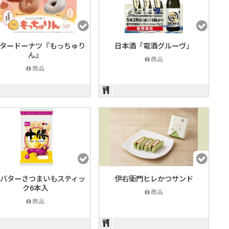
タードーナツ『もっちゅり
日本酒「電酒グルーヴ」
ん』
商品
商品
バターさつまいもスティッ
伊右衛門ヒレかつサンド
ク6本入
商品
商品