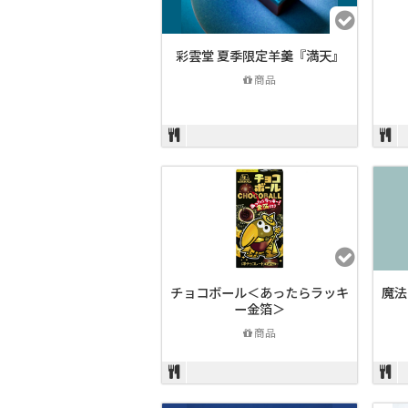
彩雲堂 夏季限定羊羹『満天』
商品
チョコボール＜あったらラッキ
魔法
ー金箔＞
商品