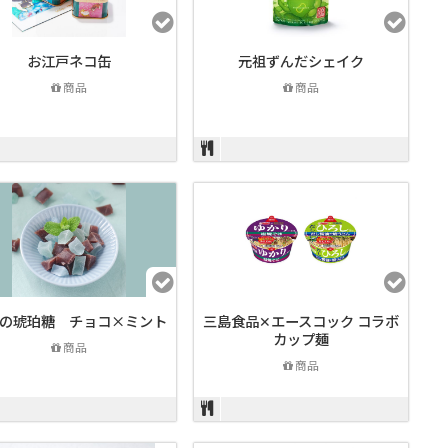
お江戸ネコ缶
元祖ずんだシェイク
商品
商品
の琥珀糖 チョコ×ミント
三島食品✕エースコック コラボ
カップ麺
商品
商品