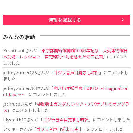
情報を掲載する
みんなの活動
RosaGrant
さんが「
東京都美術館開館100周年記念 大英博物館日
本美術コレクション 百花繚乱～海を越えた江戸絵画
」にコメント
しました
jeffreywarner283
さんが「
ゴジラ音声目覚まし時計
」にコメントし
ました
jeffreywarner283
さんが「
動き出す妖怪展 TOKYO 〜Imagination
of Japan〜
」にコメントしました
jathrutp
さんが「
機動戦士ガンダム シャア・アズナブルのサングラ
ス
」にコメントしました
lilysmith10
さんが「
ゴジラ音声目覚まし時計
」にコメントしました
アッキー
さんが「
ゴジラ音声目覚まし時計
」をフォローしました