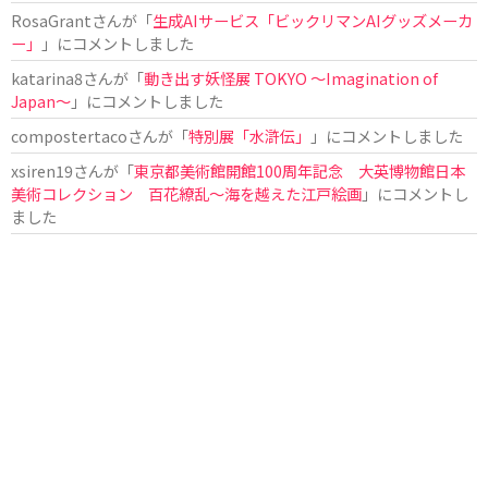
RosaGrant
さんが「
生成AIサービス「ビックリマンAIグッズメーカ
ー」
」にコメントしました
katarina8
さんが「
動き出す妖怪展 TOKYO 〜Imagination of
Japan〜
」にコメントしました
compostertaco
さんが「
特別展「水滸伝」
」にコメントしました
xsiren19
さんが「
東京都美術館開館100周年記念 大英博物館日本
美術コレクション 百花繚乱～海を越えた江戸絵画
」にコメントし
ました