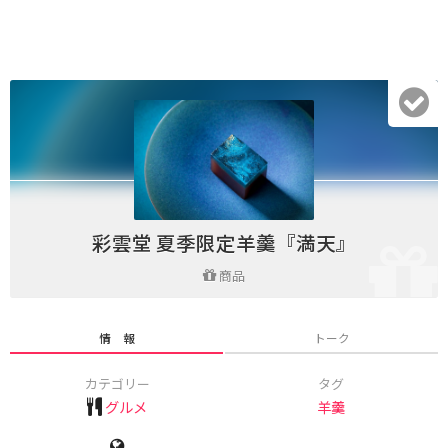
彩雲堂 夏季限定羊羹『満天』
商品
情 報
トーク
カテゴリー
タグ
グルメ
羊羹