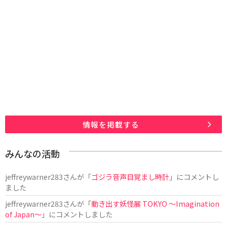
情報を掲載する
みんなの活動
jeffreywarner283
さんが「
ゴジラ音声目覚まし時計
」にコメントし
ました
jeffreywarner283
さんが「
動き出す妖怪展 TOKYO 〜Imagination
of Japan〜
」にコメントしました