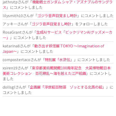
jathrutp
さんが「
機動戦士ガンダム シャア・アズナブルのサングラ
ス
」にコメントしました
lilysmith10
さんが「
ゴジラ音声目覚まし時計
」にコメントしました
アッキー
さんが「
ゴジラ音声目覚まし時計
」をフォローしました
RosaGrant
さんが「
生成AIサービス「ビックリマンAIグッズメーカ
ー」
」にコメントしました
katarina8
さんが「
動き出す妖怪展 TOKYO 〜Imagination of
Japan〜
」にコメントしました
compostertaco
さんが「
特別展「水滸伝」
」にコメントしました
xsiren19
さんが「
東京都美術館開館100周年記念 大英博物館日本
美術コレクション 百花繚乱～海を越えた江戸絵画
」にコメントし
ました
dollsgl
さんが「
企画展「浮世絵百物語 ゾッとする北斎の絵」
」に
コメントしました