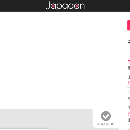
j
l
R
Japaaan!
k