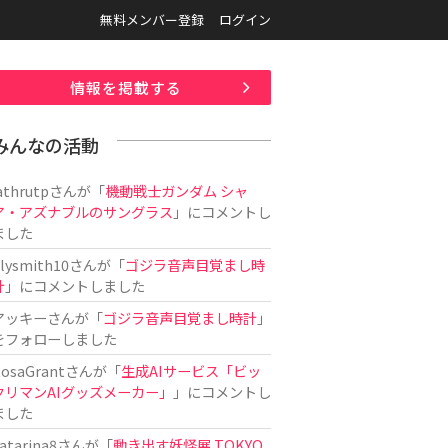
無料メンバー登録
ログイン
情報を掲載する
みんなの活動
athrutp
さんが「
機動戦士ガンダム シャ
ア・アズナブルのサングラス
」にコメントし
ました
ilysmith10
さんが「
ゴジラ音声目覚まし時
計
」にコメントしました
アッキー
さんが「
ゴジラ音声目覚まし時計
」
をフォローしました
osaGrant
さんが「
生成AIサービス「ビッ
クリマンAIグッズメーカー」
」にコメントし
ました
atarina8
さんが「
動き出す妖怪展 TOKYO