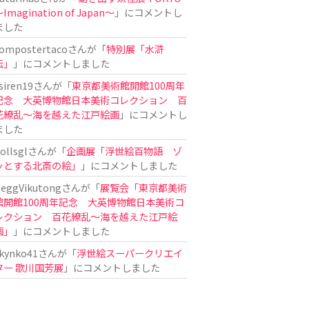
Imagination of Japan〜
」にコメントし
ました
ompostertaco
さんが「
特別展「水滸
伝」
」にコメントしました
siren19
さんが「
東京都美術館開館100周年
記念 大英博物館日本美術コレクション 百
花繚乱～海を越えた江戸絵画
」にコメントし
ました
ollsgl
さんが「
企画展「浮世絵百物語 ゾ
ッとする北斎の絵」
」にコメントしました
eggVikutong
さんが「
展覧会「東京都美術
館開館100周年記念 大英博物館日本美術コ
レクション 百花繚乱〜海を越えた江戸絵
画」
」にコメントしました
kynko41
さんが「
浮世絵スーパークリエイ
ター 歌川国芳展
」にコメントしました