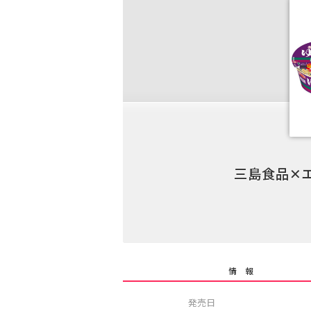
三島食品✕
情 報
発売日