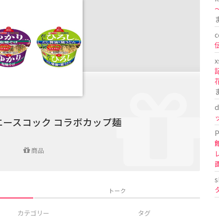
〜
c
x
d
エースコック コラボカップ麺
P
商品
s
トーク
カテゴリー
タグ