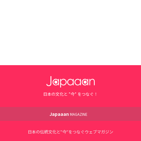
日本の文化と ”今” をつなぐ！
Japaaan
MAGAZINE
日本の伝統文化と"今"をつなぐウェブマガジン