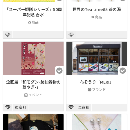
「スーパー戦隊シリーズ」50周
世界のTea time#5 茶の湯
年記念 香水
商品
商品
企画展「和モダン-銘仙着物の
布ぞうり「MERI」
華やぎ-」
ブランド
イベント
東京都
東京都