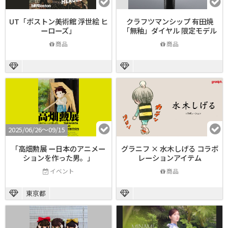
UT「ボストン美術館 浮世絵 ヒ
クラフツマンシップ 有田焼
ーローズ」
「無釉」ダイヤル 限定モデル
商品
商品
2025/06/26〜09/15
「高畑勲展 ー日本のアニメー
グラニフ × 水木しげる コラボ
ションを作った男。」
レーションアイテム
イベント
商品
東京都