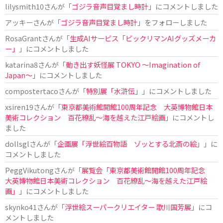
lilysmith10
さんが「
ゴジラ音声目覚まし時計
」にコメントしました
アッキー
さんが「
ゴジラ音声目覚まし時計
」をフォローしました
RosaGrant
さんが「
生成AIサービス「ビックリマンAIグッズメーカ
ー」
」にコメントしました
katarina8
さんが「
動き出す妖怪展 TOKYO 〜Imagination of
Japan〜
」にコメントしました
compostertaco
さんが「
特別展「水滸伝」
」にコメントしました
xsiren19
さんが「
東京都美術館開館100周年記念 大英博物館日本
美術コレクション 百花繚乱～海を越えた江戸絵画
」にコメントし
ました
dollsgl
さんが「
企画展「浮世絵百物語 ゾッとする北斎の絵」
」に
コメントしました
PeggVikutong
さんが「
展覧会「東京都美術館開館100周年記念
大英博物館日本美術コレクション 百花繚乱〜海を越えた江戸絵
画」
」にコメントしました
skynko41
さんが「
浮世絵スーパークリエイター 歌川国芳展
」にコ
メントしました