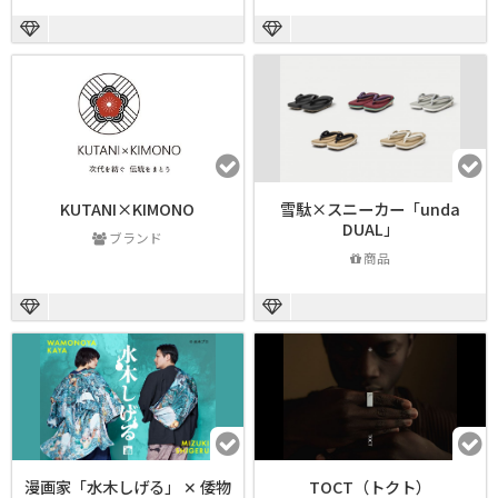
KUTANI×KIMONO
雪駄×スニーカー「unda
DUAL」
ブランド
商品
漫画家「水木しげる」 ✕ 倭物
TOCT（トクト）