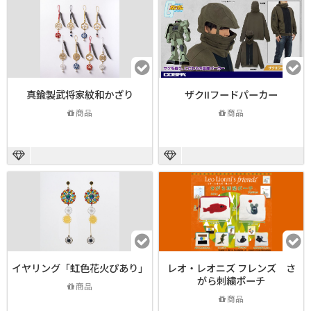
真鍮製武将家紋和かざり
ザクIIフードパーカー
商品
商品
イヤリング「虹色花火ぴあり」
レオ・レオニズ フレンズ さ
がら刺繍ポーチ
商品
商品