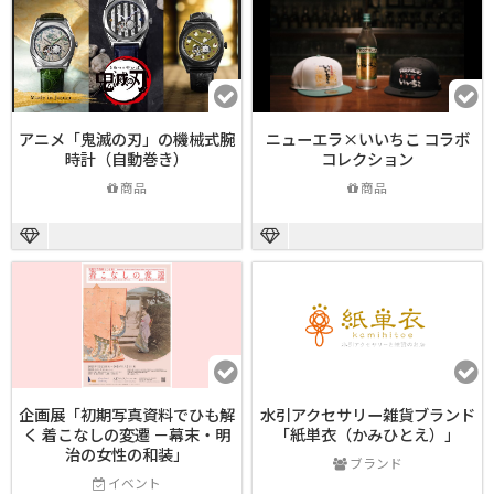
アニメ「鬼滅の刃」の機械式腕
ニューエラ×いいちこ コラボ
時計（自動巻き）
コレクション
商品
商品
企画展「初期写真資料でひも解
水引アクセサリー雑貨ブランド
く 着こなしの変遷 －幕末・明
「紙単衣（かみひとえ）」
治の女性の和装」
ブランド
イベント