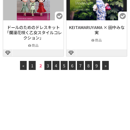
ドールのためのドレスキット
KEITAMARUYAMA × 田中みな
「爛漫花咲く乙女スタイルコレ
実
クション」
商品
商品
«
1
2
3
4
5
6
7
8
9
»