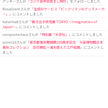
アッキー
さんが「
ゴジラ音声目覚まし時計
」をフォローしました
RosaGrant
さんが「
生成AIサービス「ビックリマンAIグッズメーカ
ー」
」にコメントしました
katarina8
さんが「
動き出す妖怪展 TOKYO 〜Imagination of
Japan〜
」にコメントしました
compostertaco
さんが「
特別展「水滸伝」
」にコメントしました
xsiren19
さんが「
東京都美術館開館100周年記念 大英博物館日本
美術コレクション 百花繚乱～海を越えた江戸絵画
」にコメントし
ました