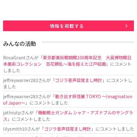
情報を掲載する
みんなの活動
RosaGrant
さんが「
東京都美術館開館100周年記念 大英博物館日
本美術コレクション 百花繚乱～海を越えた江戸絵画
」にコメント
しました
jeffreywarner283
さんが「
ゴジラ音声目覚まし時計
」にコメントし
ました
jeffreywarner283
さんが「
動き出す妖怪展 TOKYO 〜Imagination
of Japan〜
」にコメントしました
jathrutp
さんが「
機動戦士ガンダム シャア・アズナブルのサングラ
ス
」にコメントしました
lilysmith10
さんが「
ゴジラ音声目覚まし時計
」にコメントしました