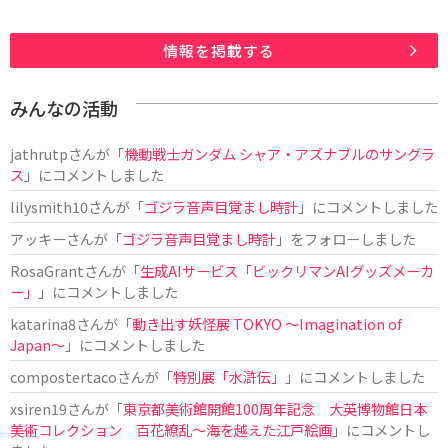
情報を掲載する
みんなの活動
jathrutp
さんが「
機動戦士ガンダム シャア・アズナブルのサングラ
ス
」にコメントしました
lilysmith10
さんが「
ゴジラ音声目覚まし時計
」にコメントしました
アッキー
さんが「
ゴジラ音声目覚まし時計
」をフォローしました
RosaGrant
さんが「
生成AIサービス「ビックリマンAIグッズメーカ
ー」
」にコメントしました
katarina8
さんが「
動き出す妖怪展 TOKYO 〜Imagination of
Japan〜
」にコメントしました
compostertaco
さんが「
特別展「水滸伝」
」にコメントしました
xsiren19
さんが「
東京都美術館開館100周年記念 大英博物館日本
美術コレクション 百花繚乱～海を越えた江戸絵画
」にコメントし