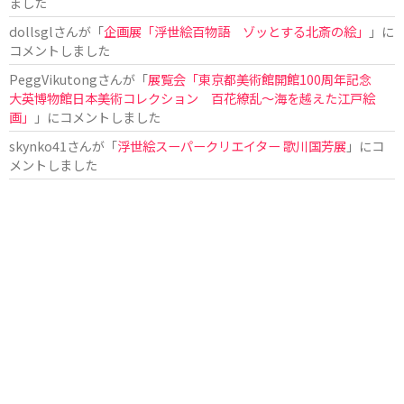
ました
dollsgl
さんが「
企画展「浮世絵百物語 ゾッとする北斎の絵」
」に
コメントしました
PeggVikutong
さんが「
展覧会「東京都美術館開館100周年記念
大英博物館日本美術コレクション 百花繚乱〜海を越えた江戸絵
画」
」にコメントしました
skynko41
さんが「
浮世絵スーパークリエイター 歌川国芳展
」にコ
メントしました