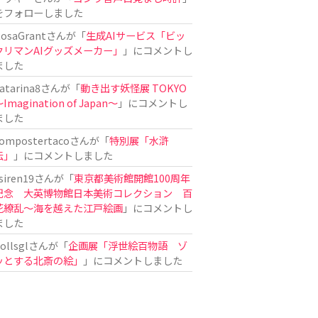
をフォローしました
osaGrant
さんが「
生成AIサービス「ビッ
クリマンAIグッズメーカー」
」にコメントし
ました
atarina8
さんが「
動き出す妖怪展 TOKYO
Imagination of Japan〜
」にコメントし
ました
ompostertaco
さんが「
特別展「水滸
伝」
」にコメントしました
siren19
さんが「
東京都美術館開館100周年
記念 大英博物館日本美術コレクション 百
花繚乱～海を越えた江戸絵画
」にコメントし
ました
ollsgl
さんが「
企画展「浮世絵百物語 ゾ
ッとする北斎の絵」
」にコメントしました