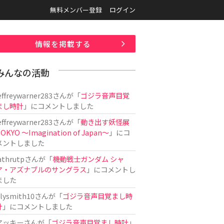
無料メンバー登録
ログイン
情報を掲載する
みんなの活動
effreywarner283
さんが「
ゴジラ音声目覚
まし時計
」にコメントしました
effreywarner283
さんが「
動き出す妖怪展
OKYO 〜Imagination of Japan〜
」にコ
メントしました
athrutp
さんが「
機動戦士ガンダム シャ
ア・アズナブルのサングラス
」にコメントし
ました
ilysmith10
さんが「
ゴジラ音声目覚まし時
計
」にコメントしました
アッキー
さんが「
ゴジラ音声目覚まし時計
」