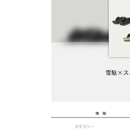
雪駄×スニ
情 報
カテゴリー