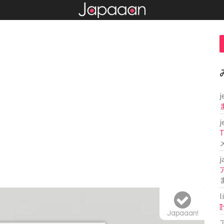
j
j
T
j
l
Japaaan!