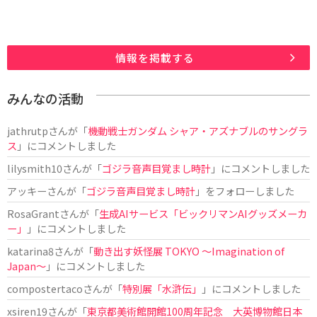
情報を掲載する
みんなの活動
jathrutp
さんが「
機動戦士ガンダム シャア・アズナブルのサングラ
ス
」にコメントしました
lilysmith10
さんが「
ゴジラ音声目覚まし時計
」にコメントしました
アッキー
さんが「
ゴジラ音声目覚まし時計
」をフォローしました
RosaGrant
さんが「
生成AIサービス「ビックリマンAIグッズメーカ
ー」
」にコメントしました
katarina8
さんが「
動き出す妖怪展 TOKYO 〜Imagination of
Japan〜
」にコメントしました
compostertaco
さんが「
特別展「水滸伝」
」にコメントしました
xsiren19
さんが「
東京都美術館開館100周年記念 大英博物館日本