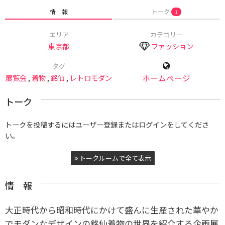
情 報
トーク
1
エリア
カテゴリー
東京都
ファッション
タグ
展覧会
,
着物
,
銘仙
,
レトロモダン
ホームページ
トーク
トークを投稿するにはユーザー登録またはログインをしてくださ
い。
トークルームで全て表示
情 報
大正時代から昭和時代にかけて盛んに生産された華やか
でモダンなデザインの銘仙着物の世界を紹介する企画展