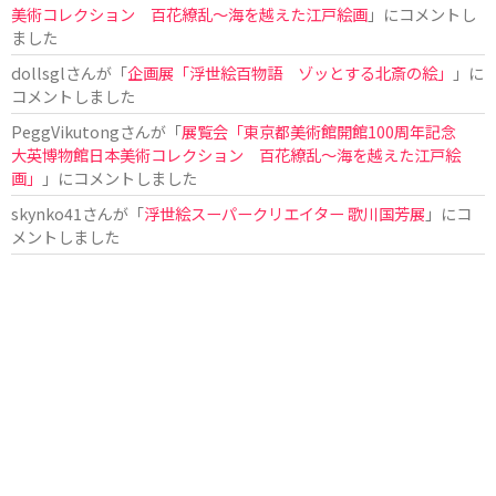
美術コレクション 百花繚乱～海を越えた江戸絵画
」にコメントし
ました
dollsgl
さんが「
企画展「浮世絵百物語 ゾッとする北斎の絵」
」に
コメントしました
PeggVikutong
さんが「
展覧会「東京都美術館開館100周年記念
大英博物館日本美術コレクション 百花繚乱〜海を越えた江戸絵
画」
」にコメントしました
skynko41
さんが「
浮世絵スーパークリエイター 歌川国芳展
」にコ
メントしました