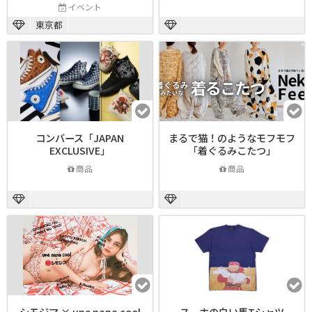
イベント
東京都
コンバース「JAPAN
まるで猫！のようなモフモフ
EXCLUSIVE」
「着ぐるみこたつ」
商品
商品
シモジマ × une nana cool
スーホの白い馬Tシャツ