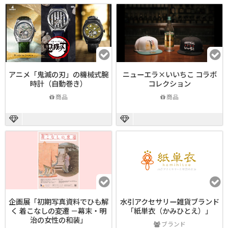
アニメ「鬼滅の刃」の機械式腕
ニューエラ×いいちこ コラボ
時計（自動巻き）
コレクション
商品
商品
企画展「初期写真資料でひも解
水引アクセサリー雑貨ブランド
く 着こなしの変遷 －幕末・明
「紙単衣（かみひとえ）」
治の女性の和装」
ブランド