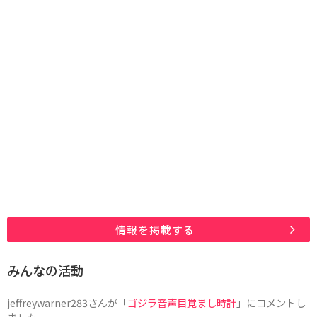
情報を掲載する
みんなの活動
jeffreywarner283
さんが「
ゴジラ音声目覚まし時計
」にコメントし