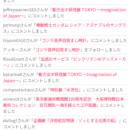
ました
jeffreywarner283
さんが「
動き出す妖怪展 TOKYO 〜Imagination
of Japan〜
」にコメントしました
jathrutp
さんが「
機動戦士ガンダム シャア・アズナブルのサングラ
ス
」にコメントしました
lilysmith10
さんが「
ゴジラ音声目覚まし時計
」にコメントしました
アッキー
さんが「
ゴジラ音声目覚まし時計
」をフォローしました
RosaGrant
さんが「
生成AIサービス「ビックリマンAIグッズメーカ
ー」
」にコメントしました
katarina8
さんが「
動き出す妖怪展 TOKYO 〜Imagination of
Japan〜
」にコメントしました
compostertaco
さんが「
特別展「水滸伝」
」にコメントしました
xsiren19
さんが「
東京都美術館開館100周年記念 大英博物館日本
美術コレクション 百花繚乱～海を越えた江戸絵画
」にコメントし
ました
dollsgl
さんが「
企画展「浮世絵百物語 ゾッとする北斎の絵」
」に
コメントしました