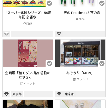
「スーパー戦隊シリーズ」50周
世界のTea time#5 茶の湯
年記念 香水
商品
商品
企画展「和モダン-銘仙着物の
布ぞうり「MERI」
華やぎ-」
ブランド
イベント
東京都
東京都