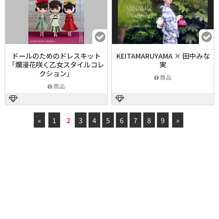
ドールのためのドレスキット
KEITAMARUYAMA × 田中みな
「爛漫花咲く乙女スタイルコレ
実
クション」
商品
商品
«
1
2
3
4
5
6
7
8
9
»