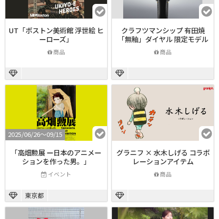
UT「ボストン美術館 浮世絵 ヒ
クラフツマンシップ 有田焼
ーローズ」
「無釉」ダイヤル 限定モデル
商品
商品
2025/06/26〜09/15
「高畑勲展 ー日本のアニメー
グラニフ × 水木しげる コラボ
ションを作った男。」
レーションアイテム
イベント
商品
東京都