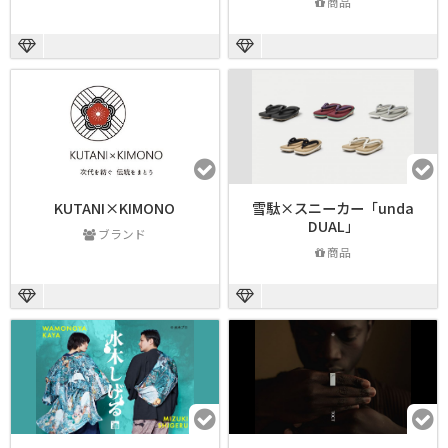
商品
KUTANI×KIMONO
雪駄×スニーカー「unda
DUAL」
ブランド
商品