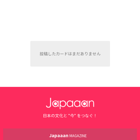
投稿したカードはまだありません
日本の文化と ”今” をつなぐ！
Japaaan
MAGAZINE