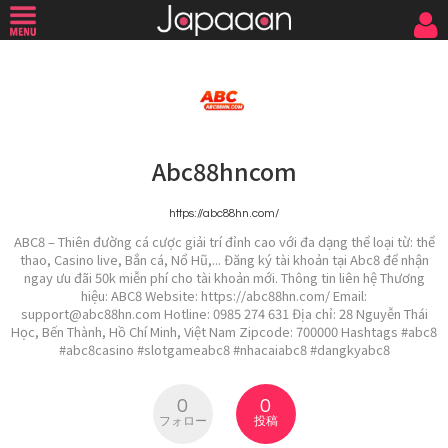
Abc88hncom
https://abc88hn.com/
ABC8 – Thiên đường cá cược giải trí đỉnh cao với đa dạng thể loại từ: thể
thao, Casino live, Bắn cá, Nổ Hũ,... Đăng ký tài khoản tại Abc8 để nhận
ngay ưu đãi 50k miễn phí cho tài khoản mới. Thông tin liên hệ Thương
hiệu: ABC8 Website: https://abc88hn.com/ Email:
support@abc88hn.com Hotline: 0985 274 631 Địa chỉ: 28 Nguyễn Thái
Học, Bến Thành, Hồ Chí Minh, Việt Nam Zipcode: 700000 Hashtags #abc8
#abc8casino #slotgameabc8 #nhacaiabc8 #dangkyabc8
0
0
フォロー
投稿