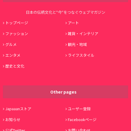
日本の伝統文化と"今"をつなぐウェブマガジン
トップページ
アート
ファッション
雑貨・インテリア
グルメ
観光・地域
エンタメ
ライフスタイル
歴史と文化
Other pages
Japaaanストア
ユーザー登録
お知らせ
Facebookページ
公式Twitter
お問い合わせ