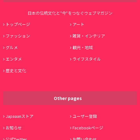
日本の伝統文化と"今"をつなぐウェブマガジン
トップページ
アート
ファッション
雑貨・インテリア
グルメ
観光・地域
エンタメ
ライフスタイル
歴史と文化
Other pages
Japaaanストア
ユーザー登録
お知らせ
Facebookページ
公式Twitter
お問い合わせ