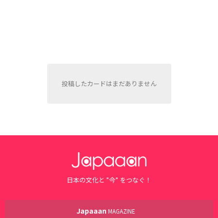
投稿したカードはまだありません
日本の文化と ”今” をつなぐ！
Japaaan
MAGAZINE