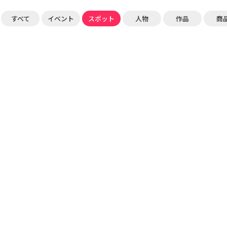
すべて
イベント
スポット
人物
作品
商