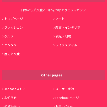
日本の伝統文化と"今"をつなぐウェブマガジン
トップページ
アート
ファッション
雑貨・インテリア
グルメ
観光・地域
エンタメ
ライフスタイル
歴史と文化
Other pages
Japaaanストア
ユーザー登録
お知らせ
Facebookページ
公式Twitter
お問い合わせ