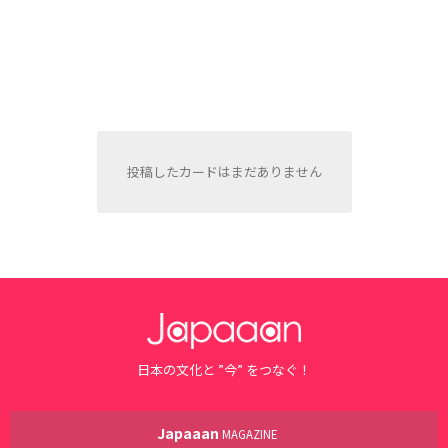
投稿したカードはまだありません
日本の文化と ”今” をつなぐ！
Japaaan
MAGAZINE