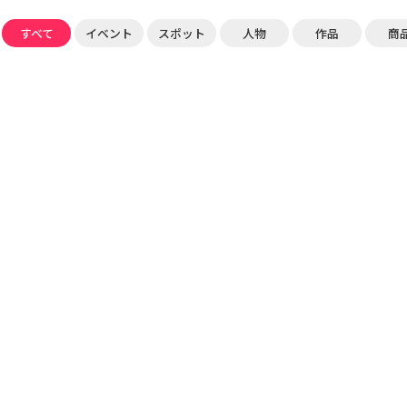
すべて
イベント
スポット
人物
作品
商