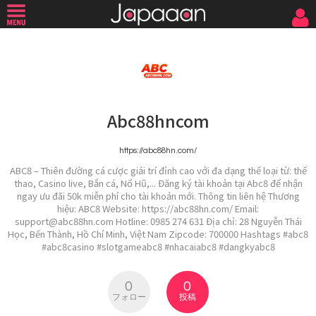
Abc88hncom
https://abc88hn.com/
ABC8 – Thiên đường cá cược giải trí đỉnh cao với đa dạng thể loại từ: thể
thao, Casino live, Bắn cá, Nổ Hũ,... Đăng ký tài khoản tại Abc8 để nhận
ngay ưu đãi 50k miễn phí cho tài khoản mới. Thông tin liên hệ Thương
hiệu: ABC8 Website: https://abc88hn.com/ Email:
support@abc88hn.com Hotline: 0985 274 631 Địa chỉ: 28 Nguyễn Thái
Học, Bến Thành, Hồ Chí Minh, Việt Nam Zipcode: 700000 Hashtags #abc8
#abc8casino #slotgameabc8 #nhacaiabc8 #dangkyabc8
0
0
フォロー
投稿