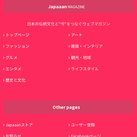
Japaaan
MAGAZINE
日本の伝統文化と"今"をつなぐウェブマガジン
トップページ
アート
ファッション
雑貨・インテリア
グルメ
観光・地域
エンタメ
ライフスタイル
歴史と文化
Other pages
Japaaanストア
ユーザー登録
お知らせ
Facebookページ