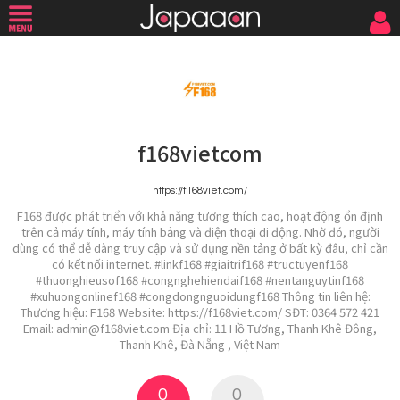
f168vietcom
https://f168viet.com/
F168 được phát triển với khả năng tương thích cao, hoạt động ổn định
trên cả máy tính, máy tính bảng và điện thoại di động. Nhờ đó, người
dùng có thể dễ dàng truy cập và sử dụng nền tảng ở bất kỳ đâu, chỉ cần
có kết nối internet. #linkf168 #giaitrif168 #tructuyenf168
#thuonghieusof168 #congnghehiendaif168 #nentanguytinf168
#xuhuongonlinef168 #congdongnguoidungf168 Thông tin liên hệ:
Thương hiệu: F168 Website: https://f168viet.com/ SĐT: 0364 572 421
Email: admin@f168viet.com Địa chỉ: 11 Hồ Tương, Thanh Khê Đông,
Thanh Khê, Đà Nẵng , Việt Nam
0
0