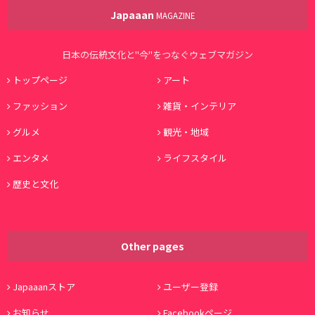
Japaaan
MAGAZINE
日本の伝統文化と"今"をつなぐウェブマガジン
トップページ
アート
ファッション
雑貨・インテリア
グルメ
観光・地域
エンタメ
ライフスタイル
歴史と文化
Other pages
Japaaanストア
ユーザー登録
お知らせ
Facebookページ