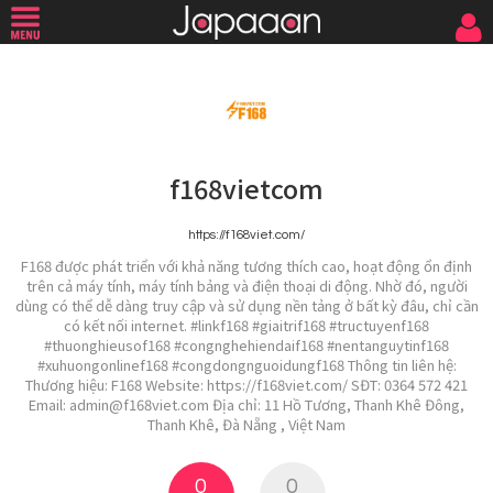
f168vietcom
https://f168viet.com/
F168 được phát triển với khả năng tương thích cao, hoạt động ổn định
trên cả máy tính, máy tính bảng và điện thoại di động. Nhờ đó, người
dùng có thể dễ dàng truy cập và sử dụng nền tảng ở bất kỳ đâu, chỉ cần
có kết nối internet. #linkf168 #giaitrif168 #tructuyenf168
#thuonghieusof168 #congnghehiendaif168 #nentanguytinf168
#xuhuongonlinef168 #congdongnguoidungf168 Thông tin liên hệ:
Thương hiệu: F168 Website: https://f168viet.com/ SĐT: 0364 572 421
Email: admin@f168viet.com Địa chỉ: 11 Hồ Tương, Thanh Khê Đông,
Thanh Khê, Đà Nẵng , Việt Nam
0
0