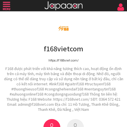
f168vietcom
https://f168viet.com/
F168 được phát triển với khả năng tương thích cao, hoạt động ổn định
trên cả máy tính, máy tính bảng và điện thoại di động. Nhờ đó, người
dùng có thể dễ dàng truy cập và sử dụng nền tảng ở bất kỳ đâu, chỉ cần
có kết nối internet. #linkf168 #giaitrif168 #tructuyenf168
#thuonghieusof168 #congnghehiendaif168 #nentanguytinf168
#xuhuongonlinef168 #congdongnguoidungf168 Thông tin liên hệ:
Thương hiệu: F168 Website: https://f168viet.com/ SĐT: 0364 572 421
Email: admin@f168viet.com Địa chỉ: 11 Hồ Tương, Thanh Khê Đông,
Thanh Khê, Đà Nẵng , Việt Nam
0
0