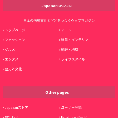
Japaaan
MAGAZINE
日本の伝統文化と"今"をつなぐウェブマガジン
トップページ
アート
ファッション
雑貨・インテリア
グルメ
観光・地域
エンタメ
ライフスタイル
歴史と文化
Other pages
Japaaanストア
ユーザー登録
お知らせ
Facebookページ