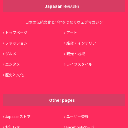
Japaaan
MAGAZINE
日本の伝統文化と"今"をつなぐウェブマガジン
トップページ
アート
ファッション
雑貨・インテリア
グルメ
観光・地域
エンタメ
ライフスタイル
歴史と文化
Other pages
Japaaanストア
ユーザー登録
お知らせ
Facebookページ