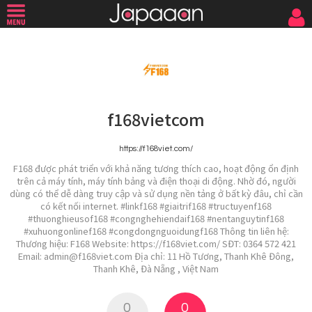
f168vietcom
https://f168viet.com/
F168 được phát triển với khả năng tương thích cao, hoạt động ổn định
trên cả máy tính, máy tính bảng và điện thoại di động. Nhờ đó, người
dùng có thể dễ dàng truy cập và sử dụng nền tảng ở bất kỳ đâu, chỉ cần
có kết nối internet. #linkf168 #giaitrif168 #tructuyenf168
#thuonghieusof168 #congnghehiendaif168 #nentanguytinf168
#xuhuongonlinef168 #congdongnguoidungf168 Thông tin liên hệ:
Thương hiệu: F168 Website: https://f168viet.com/ SĐT: 0364 572 421
Email: admin@f168viet.com Địa chỉ: 11 Hồ Tương, Thanh Khê Đông,
Thanh Khê, Đà Nẵng , Việt Nam
0
0