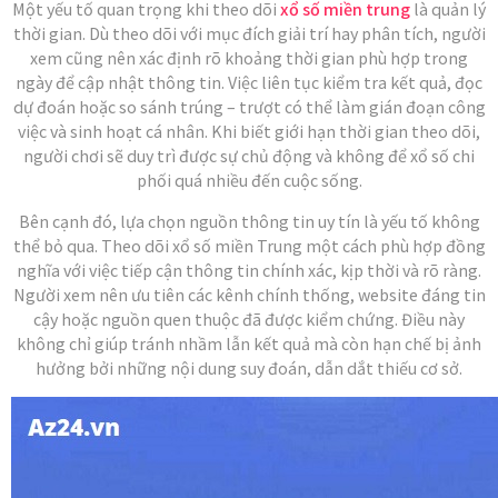
Một yếu tố quan trọng khi theo dõi
xổ số miền trung
là quản lý
thời gian. Dù theo dõi với mục đích giải trí hay phân tích, người
xem cũng nên xác định rõ khoảng thời gian phù hợp trong
ngày để cập nhật thông tin. Việc liên tục kiểm tra kết quả, đọc
dự đoán hoặc so sánh trúng – trượt có thể làm gián đoạn công
việc và sinh hoạt cá nhân. Khi biết giới hạn thời gian theo dõi,
người chơi sẽ duy trì được sự chủ động và không để xổ số chi
phối quá nhiều đến cuộc sống.
Bên cạnh đó, lựa chọn nguồn thông tin uy tín là yếu tố không
thể bỏ qua. Theo dõi xổ số miền Trung một cách phù hợp đồng
nghĩa với việc tiếp cận thông tin chính xác, kịp thời và rõ ràng.
Người xem nên ưu tiên các kênh chính thống, website đáng tin
cậy hoặc nguồn quen thuộc đã được kiểm chứng. Điều này
không chỉ giúp tránh nhầm lẫn kết quả mà còn hạn chế bị ảnh
hưởng bởi những nội dung suy đoán, dẫn dắt thiếu cơ sở.