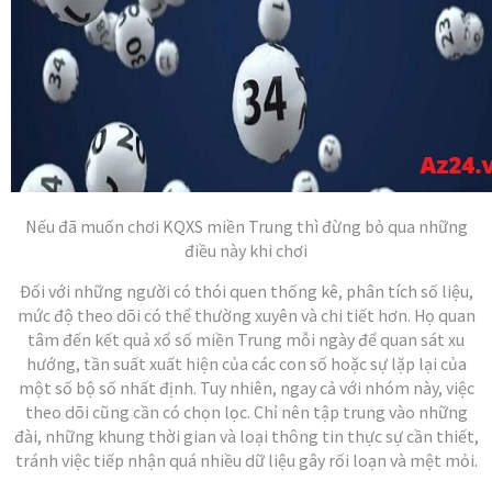
Nếu đã muốn chơi KQXS miền Trung thì đừng bỏ qua những
điều này khi chơi
Đối với những người có thói quen thống kê, phân tích số liệu,
mức độ theo dõi có thể thường xuyên và chi tiết hơn. Họ quan
tâm đến kết quả xổ số miền Trung mỗi ngày để quan sát xu
hướng, tần suất xuất hiện của các con số hoặc sự lặp lại của
một số bộ số nhất định. Tuy nhiên, ngay cả với nhóm này, việc
theo dõi cũng cần có chọn lọc. Chỉ nên tập trung vào những
đài, những khung thời gian và loại thông tin thực sự cần thiết,
tránh việc tiếp nhận quá nhiều dữ liệu gây rối loạn và mệt mỏi.