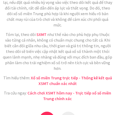
lại, nếu đặt quá nhiều kỳ vọng vào việc theo dõi kết quả để thay
đổi tài chính, rất dễ dẫn đến áp lực và thất vọng. Do đó, theo
dõi xổ số miền Trung phù hợp là khi người xem hiểu rõ bản
chất may rủi của trò chơi và không để cảm xúc chi phối quá
mức.
Tóm lại, theo dõi
SXMT
như thế nào cho phù hợp phụ thuộc
vào từng cá nhân, không có chuẩn mực chung cho tất cả. Khi
biết cân đối giữa nhu cầu, thời gian và giá trị thông tin, người
theo dõi sẽ biến việc cập nhật kết quả xổ số thành một thói
quen lành mạnh, nhẹ nhàng và đúng với mục đích ban đầu, góp
phần làm cho trải nghiệm xổ số trở nên tích cực và bền vững
hơn.
Tìm hiểu thêm:
Xổ số miền Trung trực tiếp - Thống kê kết quả
XSMT chuẩn xác nhất
Tra cứu ngay:
Cách chơi XSMT hôm nay - Trực tiếp xổ số miền
Trung chính xác