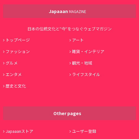
Japaaan
MAGAZINE
日本の伝統文化と"今"をつなぐウェブマガジン
トップページ
アート
ファッション
雑貨・インテリア
グルメ
観光・地域
エンタメ
ライフスタイル
歴史と文化
Other pages
Japaaanストア
ユーザー登録