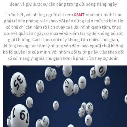
đoan và giữ được sự cân bằng trong đời sống hằng ngày.
Trước hết, với những người chỉ xem
XSMT
như một hình thức
giải trí nhẹ nhàng, việc theo dõi nên dừng lại ở mức cơ bản. Họ
có thể chỉ cần nắm rõ lịch quay của đài mình quan tâm, theo
dõi kết quả vào ngày có mua vé và kiểm tra kỹ để không bỏ sót
giải thưởng. Cách theo dõi này không tốn nhiều thời gian,
không tạo áp lực tâm lý nhưng vẫn đảm bảo người chơi không
bỏ lỡ quyền lợi của mình. Với nhóm đối tượng này, việc theo dõi
xổ số mang ý nghĩa thư giãn hơn là phân tích hay dự đoán.